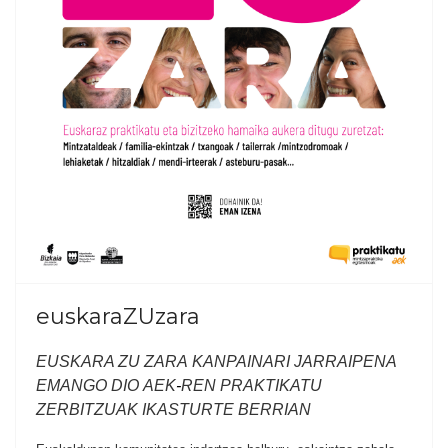
euskaraZUzara
EUSKARA ZU ZARA
KANPAINARI
JARRAIPENA
EMANGO DIO
AEK
-
REN PRAKTIKATU
ZERBITZUAK IKASTURTE BERRIAN