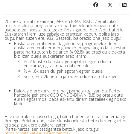
2025eko maiatz-ekainean, AEKren PRAKTIKATU Zerbitzuko
mintzapraktika programetako partaideek aukera izan dute
asebetetze inkesta betetzeko. Pozik gaude, oso. Alde batetik,
Euskararen Herri luze zabaleko erantzun kopuru polita jaso
dugu, hain zuzen ere, 932. Bestetik, balorazio ona jaso dugu:
Euskararen erabilerari dagokionez, programek kideen
euskararen erabileraren gaineko eragina argia da. Inkestan
parte hartu zuten bidelarien % 92,8k adierazi du aldaketa
bizi izan duela euskararen erabileran:
% 51k uste du askoz gehiagotan egiten duela
euskaraz, egitasmoan dabilenetik.
% 41,8k esan du gehiagotan egiten duela.
Soilik, % 7,2k berdin jarraitzen duela aitortu zuen.
Balorazio orokorra, oro har, primerakoa izan da. Parte-
hartzaile gehienek OSO ONDO-BIKAIN (8,8) baloratu dute
euren egitasmoa, baita eskertu dinamizatzaileek egindako
lana.
Hitz ederrak ere jaso ditugu, baina horien berri irailean emango
dizuegu. Bizkitartean, eskerrik asko inkesta bete duzuen guztioi
eta segi zuek ere euskara izaten!
Parte-hartzaileen testigantza batzuk jaso ditugu:
https://praktikatu.eus/testigantzak