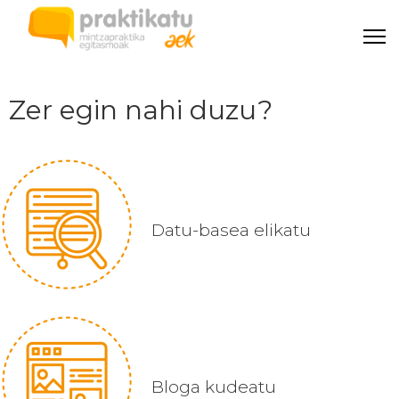
Zer egin nahi duzu?
Datu-basea elikatu
Bloga kudeatu