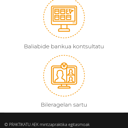
Baliabide bankua kontsultatu
Bileragelan sartu
© PRAKTIKATU AEK mintzapraktika egitasmoak