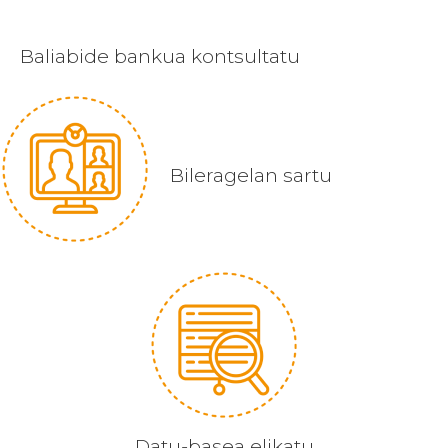
Baliabide bankua kontsultatu
Bileragelan sartu
Datu-basea elikatu