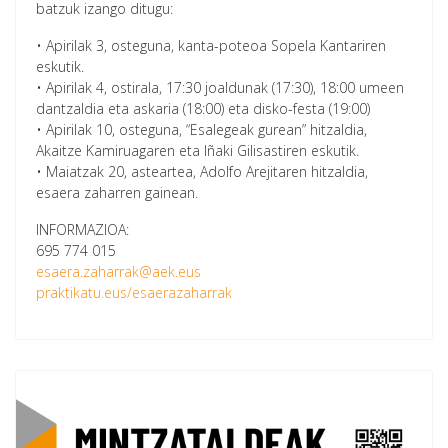
batzuk izango ditugu:
• Apirilak 3, osteguna, kanta-poteoa Sopela Kantariren
eskutik.
• Apirilak 4, ostirala, 17:30 joaldunak (17:30), 18:00 umeen
dantzaldia eta askaria (18:00) eta disko-festa (19:00)
• Apirilak 10, osteguna, “Esalegeak gurean” hitzaldia,
Akaitze Kamiruagaren eta Iñaki Gilisastiren eskutik.
• Maiatzak 20, asteartea, Adolfo Arejitaren hitzaldia,
esaera zaharren gainean.
INFORMAZIOA:
695 774 015
esaera.zaharrak@aek.eus
praktikatu.eus/esaerazaharrak