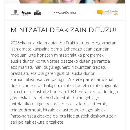
MINTZATALDEAK ZAIN DITUZU!
2025eko urtarrilean abian da Praktikaturen programetan
izen emate kanpaina berria. Lehenago esan egunean
moduan, urte honetan mintzapraktika programek
euskaldunon komunitatea osatzeko duten garrantzia
azpimarratu nahi dugu: egunero hizkuntzan trebatu,
praktikatu eta bizi garen guztiok euskaldunon
komunitatea osatzen baitugu. Zuk ere parte hartu ahal
duzu, izan ere berbalagun, mintzakide eta mintzalagunak
zain dituzu. Ikasturte honetan 103 herritara zabaldu dugu
gure eskaintza eta
500 aktibitate baino gehiago
antolatuko ditugu: besteak beste, tailerrak, irteerak,
mintzodromoak, hitzaldiak, asteburuko egonaldiak...
Parte-hartzea doakoa
da, eta kide guztiek deskontu zein
sari politak eskura ditzakete