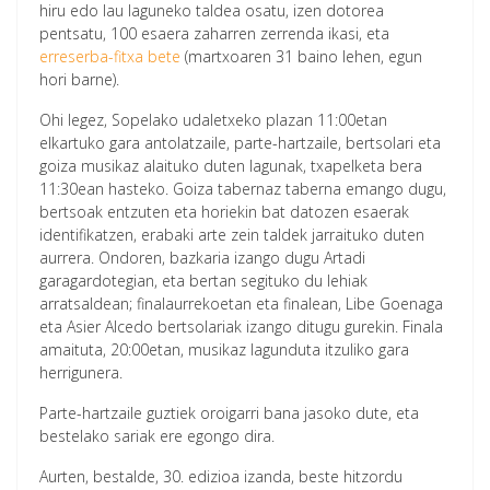
hiru edo lau laguneko taldea osatu, izen dotorea
pentsatu, 100 esaera zaharren zerrenda ikasi, eta
erreserba-fitxa bete
(martxoaren 31 baino lehen, egun
hori barne).
Ohi legez, Sopelako udaletxeko plazan 11:00etan
elkartuko gara antolatzaile, parte-hartzaile, bertsolari eta
goiza musikaz alaituko duten lagunak, txapelketa bera
11:30ean hasteko. Goiza tabernaz taberna emango dugu,
bertsoak entzuten eta horiekin bat datozen esaerak
identifikatzen, erabaki arte zein taldek jarraituko duten
aurrera. Ondoren, bazkaria izango dugu Artadi
garagardotegian, eta bertan segituko du lehiak
arratsaldean; finalaurrekoetan eta finalean, Libe Goenaga
eta Asier Alcedo bertsolariak izango ditugu gurekin. Finala
amaituta, 20:00etan, musikaz lagunduta itzuliko gara
herrigunera.
Parte-hartzaile guztiek oroigarri bana jasoko dute, eta
bestelako sariak ere egongo dira.
Aurten, bestalde, 30. edizioa izanda, beste hitzordu