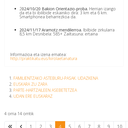
2
024/10/20 Bakion Orientazio-proba.
Herrian izango
da eta bi ibilibide eskainiko dira: 3 km eta 6 km.
Smartphonea beharrezkoa da.
2024/11/17 Aramotz mendilerroa.
Ibilbide zirkularra
8,5 km Desnibela: 585+ Zailtasuna: ertaina
Informazioa eta izena ematea:
http://praktikatu.eus/kirolaetanatura
FAMILIENTZAKO ASTEBURU-PASAK. UDAZKENA
EUSKARA ZU ZARA
PARTE-HARTZAILEEN ASEBETETZEA
UDAN ERE EUSKARAZ
4 orria 14 orritik
1
2
3
4
5
6
7
8
9
10