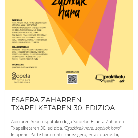
ESAERA ZAHARREN
TXAPELKETAREN 30. EDIZIOA
Apirilaren 5ean ospatuko dugu Sopelan Esaera Zaharren
Txapelketaren 30. edizioa,
“Eguzkixak nora, zapixak hara”
lelopean. Parte hartu nahi izanez gero, erraz duzue: bi,