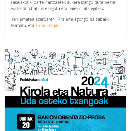
sakelakotik, parte-hartzaileek aukera izango dute beste
euskaldun batzuk ezagutu eta haiekin hitz egiteko.
Izen-ematea azaroaren 17ra arte egongo da zabalik.
Animatu, eta
eman izena!