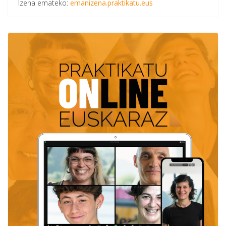
Izena emateko:
emanizena.praktikatu.eus