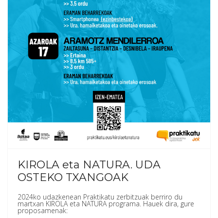
KIROLA eta NATURA. UDA
OSTEKO TXANGOAK
2024ko udazkenean Praktikatu zerbitzuak berriro du
martxan KIROLA eta NATURA programa. Hauek dira, gure
proposamenak: