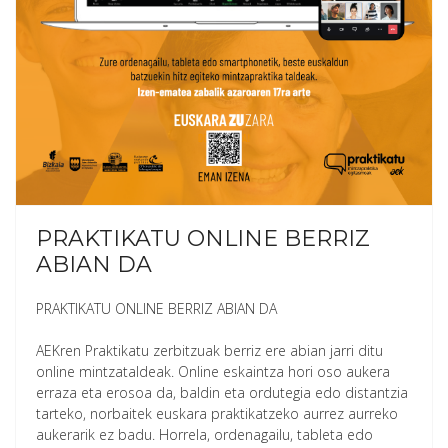
PRAKTIKATU ONLINE BERRIZ
ABIAN DA
PRAKTIKATU ONLINE BERRIZ ABIAN DA
AEKren Praktikatu zerbitzuak berriz ere abian jarri ditu
online mintzataldeak. Online eskaintza hori oso aukera
erraza eta erosoa da, baldin eta ordutegia edo distantzia
tarteko, norbaitek euskara praktikatzeko aurrez aurreko
aukerarik ez badu. Horrela, ordenagailu, tableta edo