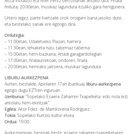
Aissa Intxausti eta Aner Peritz bertsolariak arituko dira. Finala
finituta, 20:00etan, musikaz lagunduta itzuliko gara herrigunera.
Urtero legez, parte-hartzaile orok oroigarri bana jasoko dute,
eta bestelako sariak ere egongo dira.
Ordutegia:
– 11:00etan, Udaletxeko Plazan, harrera
– 11:30ean, lehiaketa hasi, tabernaz taberna
– 15:00etan, herri-bazkaria, Artadi garagardotegian
– 17:00etan, finalaurrekoak; ondoren, finala
– 20:00etan, herrirako jaitsiera, musikaz lagunduta
LIBURU-AURKEZPENA
Aurten, bestalde, Apirilaren 17an (barikua),
liburu-aurkezpena
egingo dugu EZTren inguruan.
Izenburua:
“Sopelako Esaera Zaharren Txapelketa: edo nola (ez)
antolatu herri-ekintzak”.
Egilea:
Aitor Fdez. de Martikorena Rodríguez
Tokia:
Sopelako Kurtzio kultur etxea
Ordua:
19:00
Aurkezpenean, besteak beste, esaera zaharren txapelketaren