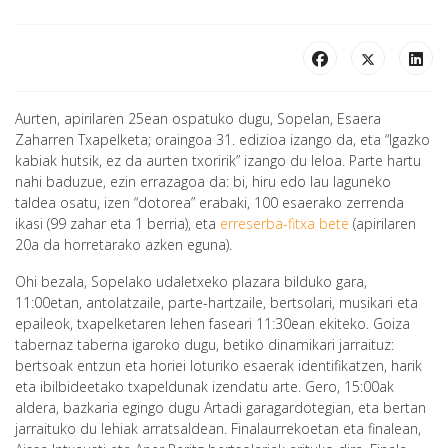
Aurten, apirilaren 25ean ospatuko dugu, Sopelan, Esaera
Zaharren Txapelketa; oraingoa 31. edizioa izango da, eta “Igazko
kabiak hutsik, ez da aurten txoririk” izango du leloa. Parte hartu
nahi baduzue, ezin errazagoa da: bi, hiru edo lau laguneko
taldea osatu, izen “dotorea” erabaki, 100 esaerako zerrenda
ikasi (99 zahar eta 1 berria), eta
erreserba-fitxa bete
(apirilaren
20a da horretarako azken eguna).
Ohi bezala, Sopelako udaletxeko plazara bilduko gara,
11:00etan, antolatzaile, parte-hartzaile, bertsolari, musikari eta
epaileok, txapelketaren lehen faseari 11:30ean ekiteko. Goiza
tabernaz taberna igaroko dugu, betiko dinamikari jarraituz:
bertsoak entzun eta horiei loturiko esaerak identifikatzen, harik
eta ibilbideetako txapeldunak izendatu arte. Gero, 15:00ak
aldera, bazkaria egingo dugu Artadi garagardotegian, eta bertan
jarraituko du lehiak arratsaldean. Finalaurrekoetan eta finalean,