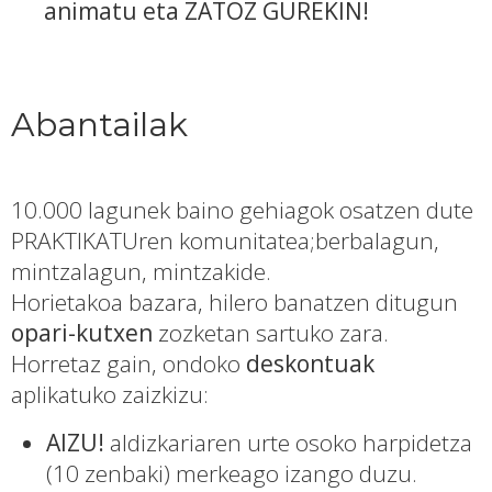
animatu eta ZATOZ GUREKIN!
Abantailak
10.000 lagunek baino gehiagok osatzen dute
PRAKTIKATUren komunitatea;berbalagun,
mintzalagun, mintzakide.
Horietakoa bazara, hilero banatzen ditugun
opari-kutxen
zozketan sartuko zara.
Horretaz gain, ondoko
deskontuak
aplikatuko zaizkizu:
AIZU!
aldizkariaren urte osoko harpidetza
(10 zenbaki) merkeago izango duzu.