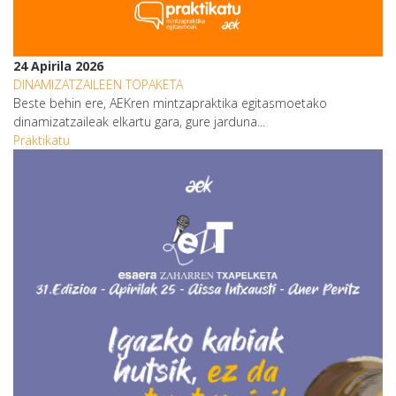
24 Apirila 2026
DINAMIZATZAILEEN TOPAKETA
Beste behin ere, AEKren mintzapraktika egitasmoetako
dinamizatzaileak elkartu gara, gure jarduna...
Praktikatu