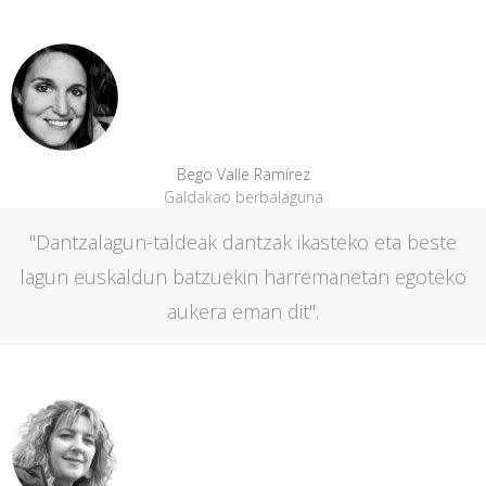
Bego Valle Ramírez
Galdakao berbalaguna
"Dantzalagun-taldeak dantzak ikasteko eta beste
lagun euskaldun batzuekin harremanetan egoteko
aukera eman dit".