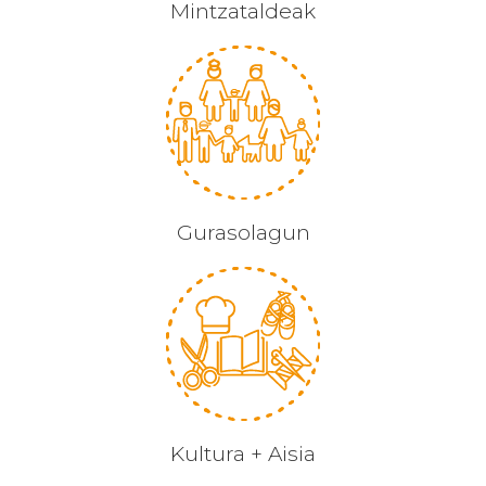
Mintzataldeak
Gurasolagun
Kultura + Aisia