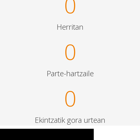
0
Herritan
0
Parte-hartzaile
0
Ekintzatik gora urtean