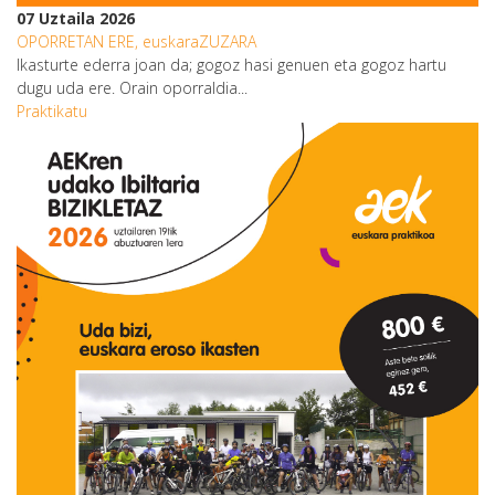
07 Uztaila 2026
OPORRETAN ERE, euskaraZUZARA
Ikasturte ederra joan da; gogoz hasi genuen eta gogoz hartu
dugu uda ere. Orain oporraldia...
Praktikatu