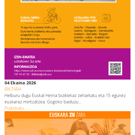
04 Ekaina 2026
IBILTARIA
Helburu dugu Euskal Herria bizikletaz zeharkatu eta 15 egunez
euskaraz mintzatzea. Gogoko baduzu...
Praktikatu