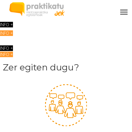
INFO +
INFO +
INFO +
INFO +
Zer egiten dugu?