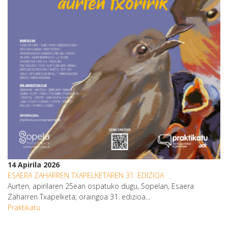
14 Apirila 2026
ESAERA ZAHARREN TXAPELKETAREN 31. EDIZIOA
Aurten, apirilaren 25ean ospatuko dugu, Sopelan, Esaera
Zaharren Txapelketa; oraingoa 31. edizioa...
Praktikatu