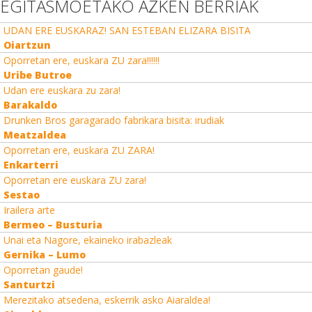
EGITASMOETAKO AZKEN BERRIAK
UDAN ERE EUSKARAZ! SAN ESTEBAN ELIZARA BISITA
Oiartzun
Oporretan ere, euskara ZU zara!!!!!!
Uribe Butroe
Udan ere euskara zu zara!
Barakaldo
Drunken Bros garagarado fabrikara bisita: irudiak
Meatzaldea
Oporretan ere, euskara ZU ZARA!
Enkarterri
Oporretan ere euskara ZU zara!
Sestao
Irailera arte
Bermeo – Busturia
Unai eta Nagore, ekaineko irabazleak
Gernika – Lumo
Oporretan gaude!
Santurtzi
Merezitako atsedena, eskerrik asko Aiaraldea!