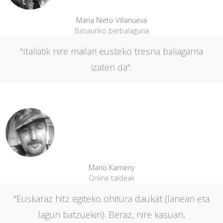
Maria Nieto Villanueva
Basauriko berbalaguna
"Italiatik nire mailari eusteko tresna baliagarria
izaten da".
Mario Kameny
Online taldeak
"Euskaraz hitz egiteko ohitura daukat (lanean eta
lagun batzuekin). Beraz, nire kasuan,