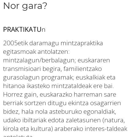
Nor gara?
PRAKTIKATU
n
2005etik daramagu mintzapraktika
egitasmoak antolatzen:
mintzalagun/berbalagun; euskararen
transmisioari begira, familientzako
gurasolagun programak; euskalkiak eta
hitanoa ikasteko mintzataldeak ere bai.
Horrez gain, euskarazko harreman sare
berriak sortzen ditugu ekintza osagarrien
bidez, hala nola asteburuko egonaldiak,
udako ibiltariak edota zaletasunen (natura,
kirola eta kultura) araberako interes-taldeak