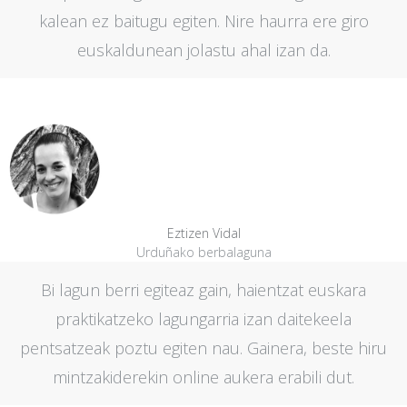
kalean ez baitugu egiten. Nire haurra ere giro
euskaldunean jolastu ahal izan da.
Eztizen Vidal
Urduñako berbalaguna
Bi lagun berri egiteaz gain, haientzat euskara
praktikatzeko lagungarria izan daitekeela
pentsatzeak poztu egiten nau. Gainera, beste hiru
mintzakiderekin online aukera erabili dut.