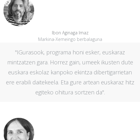
Ibon Aginaga Imaz
Markina-Xemeingo berbalaguna
"IGurasook, programa honi esker, euskaraz
mintzatzen gara. Horrez gain, umeek ikusten dute
euskara eskolaz kanpoko ekintza dibertigarrietan
ere erabili daitekeela. Eta gure artean euskaraz hitz
egiteko ohitura sortzen da".