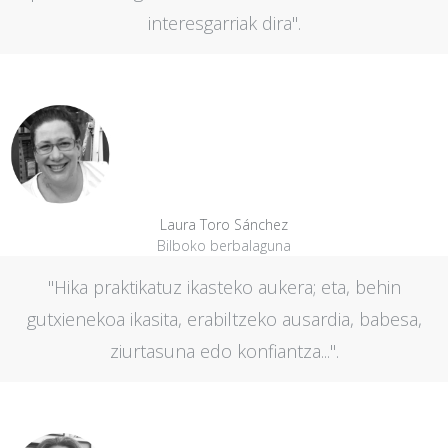
interesgarriak dira".
Laura Toro Sánchez
Bilboko berbalaguna
"Hika praktikatuz ikasteko aukera; eta, behin
gutxienekoa ikasita, erabiltzeko ausardia, babesa,
ziurtasuna edo konfiantza...".