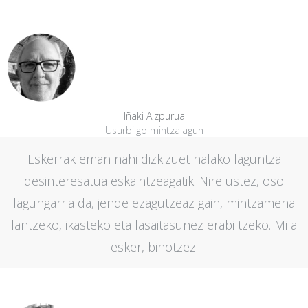
Iñaki Aizpurua
Usurbilgo mintzalagun
Eskerrak eman nahi dizkizuet halako laguntza
desinteresatua eskaintzeagatik. Nire ustez, oso
lagungarria da, jende ezagutzeaz gain, mintzamena
lantzeko, ikasteko eta lasaitasunez erabiltzeko. Mila
esker, bihotzez.