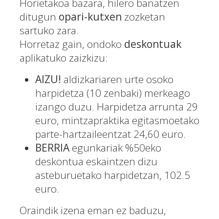
Horietakoa bazara, hilero banatzen
ditugun
opari-kutxen
zozketan
sartuko zara.
Horretaz gain, ondoko
deskontuak
aplikatuko zaizkizu:
AIZU!
aldizkariaren urte osoko
harpidetza (10 zenbaki) merkeago
izango duzu. Harpidetza arrunta 29
euro, mintzapraktika egitasmoetako
parte-hartzaileentzat 24,60 euro.
BERRIA
egunkariak %50eko
deskontua eskaintzen dizu
asteburuetako harpidetzan, 102.5
euro.
Oraindik izena eman ez baduzu,