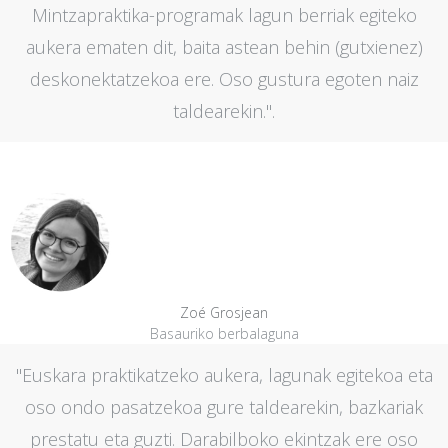
Mintzapraktika-programak lagun berriak egiteko
aukera ematen dit, baita astean behin (gutxienez)
deskonektatzekoa ere. Oso gustura egoten naiz
taldearekin.".
Zoé Grosjean
Basauriko berbalaguna
"Euskara praktikatzeko aukera, lagunak egitekoa eta
oso ondo pasatzekoa gure taldearekin, bazkariak
prestatu eta guzti. Darabilboko ekintzak ere oso