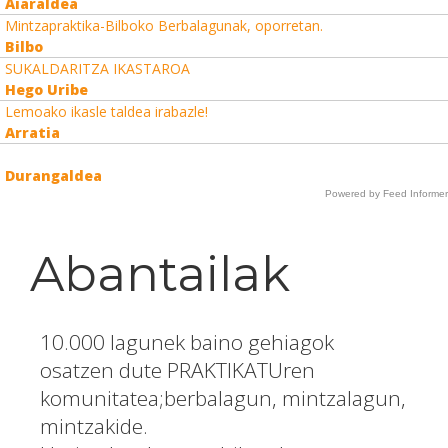
Aiaraldea
Mintzapraktika-Bilboko Berbalagunak, oporretan.
Bilbo
SUKALDARITZA IKASTAROA
Hego Uribe
Lemoako ikasle taldea irabazle!
Arratia
Durangaldea
Powered by Feed Informer
Abantailak
10.000 lagunek baino gehiagok
osatzen dute PRAKTIKATUren
komunitatea;berbalagun, mintzalagun,
mintzakide.