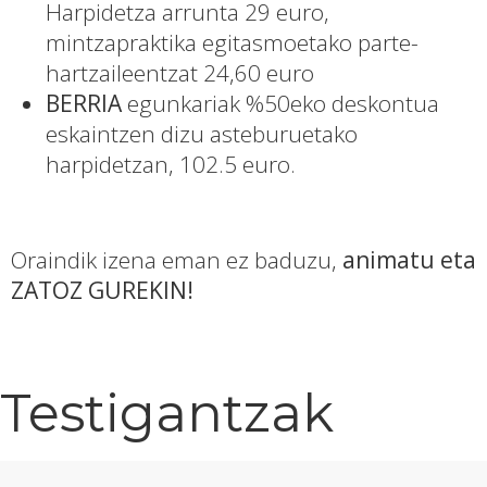
Harpidetza arrunta 29 euro,
mintzapraktika egitasmoetako parte-
hartzaileentzat 24,60 euro
BERRIA
egunkariak %50eko deskontua
eskaintzen dizu asteburuetako
harpidetzan, 102.5 euro.
Oraindik izena eman ez baduzu,
animatu eta
ZATOZ GUREKIN!
Testigantzak