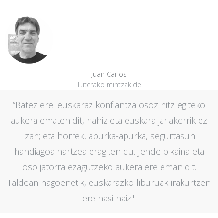
Juan Carlos
Tuterako mintzakide
“Batez ere, euskaraz konfiantza osoz hitz egiteko
aukera ematen dit, nahiz eta euskara jariakorrik ez
izan; eta horrek, apurka-apurka, segurtasun
handiagoa hartzea eragiten du. Jende bikaina eta
oso jatorra ezagutzeko aukera ere eman dit.
Taldean nagoenetik, euskarazko liburuak irakurtzen
ere hasi naiz".