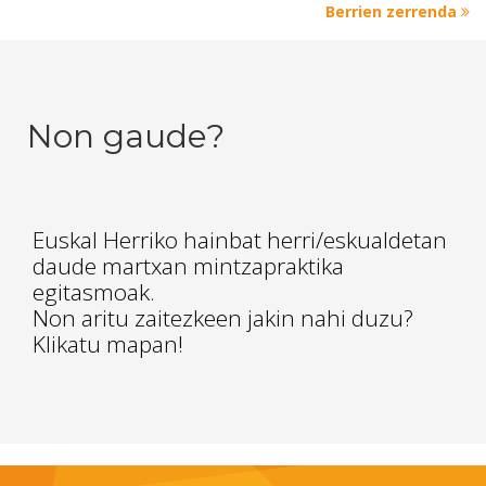
Berrien zerrenda
Non gaude?
Euskal Herriko hainbat herri/eskualdetan
daude martxan mintzapraktika
egitasmoak.
Non aritu zaitezkeen jakin nahi duzu?
Klikatu mapan!