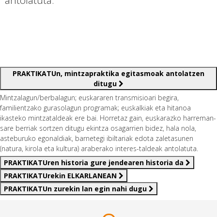
antolatuta.
PRAKTIKATUn, mintzapraktika egitasmoak antolatzen
ditugu
Mintzalagun/berbalagun; euskararen transmisioari begira,
familientzako gurasolagun programak; euskalkiak eta hitanoa
ikasteko mintzataldeak ere bai. Horretaz gain, euskarazko harreman-
sare berriak sortzen ditugu ekintza osagarrien bidez, hala nola,
asteburuko egonaldiak, barnetegi ibiltariak edota zaletasunen
(natura, kirola eta kultura) araberako interes-taldeak antolatuta.
PRAKTIKATUren historia gure jendearen historia da
PRAKTIKATUrekin ELKARLANEAN
PRAKTIKATUn zurekin lan egin nahi dugu