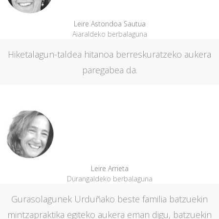
Leire Astondoa Sautua
Aiaraldeko berbalaguna
Hiketalagun-taldea hitanoa berreskuratzeko aukera
paregabea da.
Leire Arrieta
Durangaldeko berbalaguna
Gurasolagunek Urduñako beste familia batzuekin
mintzapraktika egiteko aukera eman digu, batzuekin