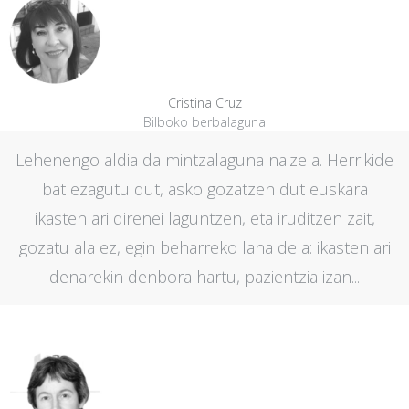
Cristina Cruz
Bilboko berbalaguna
Lehenengo aldia da mintzalaguna naizela. Herrikide
bat ezagutu dut, asko gozatzen dut euskara
ikasten ari direnei laguntzen, eta iruditzen zait,
gozatu ala ez, egin beharreko lana dela: ikasten ari
denarekin denbora hartu, pazientzia izan...