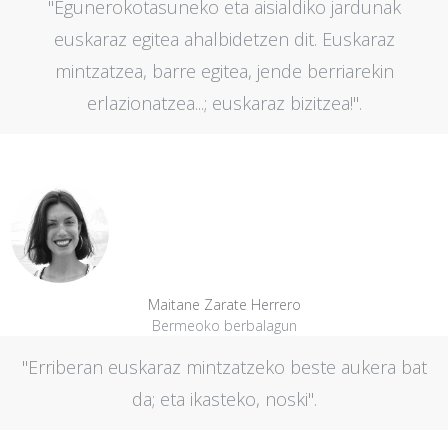
"Egunerokotasuneko eta aisialdiko jardunak
euskaraz egitea ahalbidetzen dit. Euskaraz
mintzatzea, barre egitea, jende berriarekin
erlazionatzea...; euskaraz bizitzea!".
Maitane Zarate Herrero
Bermeoko berbalagun
"Erriberan euskaraz mintzatzeko beste aukera bat
da; eta ikasteko, noski".