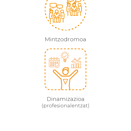
Mintzodromoa
Dinamizazioa
(profesionalentzat)