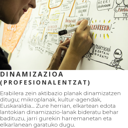
DINAMIZAZIOA
(PROFESIONALENTZAT)
Erabilera zein aktibazio planak dinamizatzen
ditugu; mikroplanak, kultur-agendak,
Euskaraldia... Zure herrian, elkartean edota
lantokian dinamizazio-lanak bideratu behar
badituzu, jarri gurekin harremanetan eta
elkarlanean garatuko dugu.