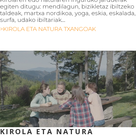
egiten ditugu: mendilagun, bizikletaz ibiltzeko
taldeak, martxa nordikoa, yoga, eskia, eskalada,
surfa, udako ibiltariak...
>KIROLA ETA NATURA TXANGOAK
KIROLA ETA NATURA