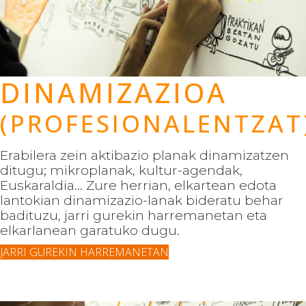
DINAMIZAZIOA
(PROFESIONALENTZAT
Erabilera zein aktibazio planak dinamizatzen
ditugu; mikroplanak, kultur-agendak,
Euskaraldia... Zure herrian, elkartean edota
lantokian dinamizazio-lanak bideratu behar
badituzu, jarri gurekin harremanetan eta
elkarlanean garatuko dugu.
JARRI GUREKIN HARREMANETAN