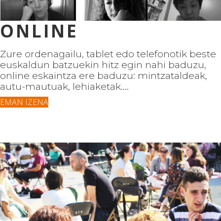
ONLINE
Zure ordenagailu, tablet edo telefonotik beste
euskaldun batzuekin hitz egin nahi baduzu,
online eskaintza ere baduzu: mintzataldeak,
autu-mautuak, lehiaketak....
EMAN IZENA