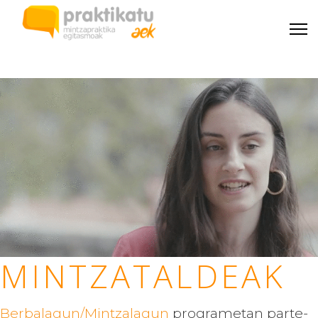
MINTZATALDEAK
Berbalagun/Mintzalagun
programetan parte-