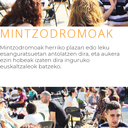
MINTZODROMOAK
Mintzodromoak herriko plazan edo leku
esanguratsuetan antolatzen dira, eta aukera
ezin hobeak izaten dira inguruko
euskaltzaleok batzeko.