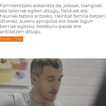
Familientzako eskaintza da; jolasak, txangoak
eta tailerrak egiten ditugu, helduak eta
haurrak batera aritzeko. Hainbat familia batzen
direnez, aukera aproposa ere bada lagun
berriak egiteko. Asteburu-pasak ere
antolatzen ditugu.
EMAN IZENA