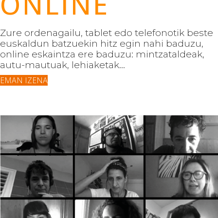
ONLINE
Zure ordenagailu, tablet edo telefonotik beste
euskaldun batzuekin hitz egin nahi baduzu,
online eskaintza ere baduzu: mintzataldeak,
autu-mautuak, lehiaketak...
EMAN IZENA