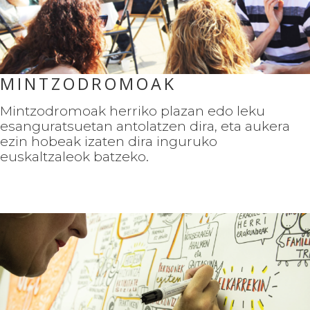
MINTZODROMOAK
Mintzodromoak herriko plazan edo leku
esanguratsuetan antolatzen dira, eta aukera
ezin hobeak izaten dira inguruko
euskaltzaleok batzeko.