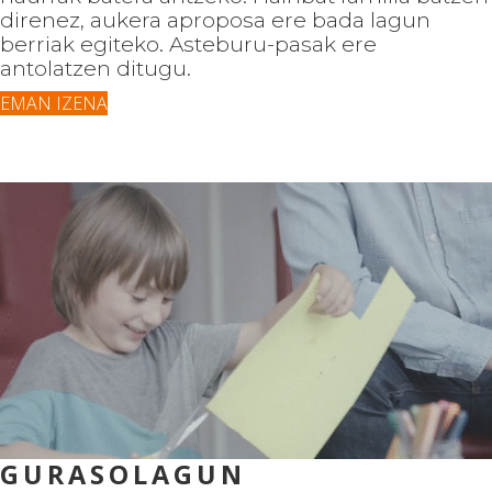
direnez, aukera aproposa ere bada lagun
berriak egiteko. Asteburu-pasak ere
antolatzen ditugu.
EMAN IZENA
GURASOLAGUN