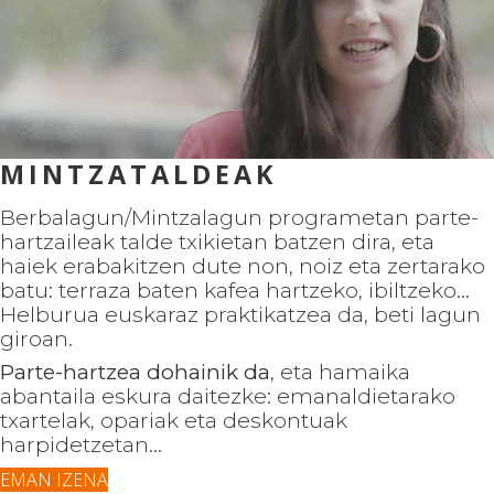
MINTZATALDEAK
Berbalagun/Mintzalagun programetan parte-
hartzaileak talde txikietan batzen dira, eta
haiek erabakitzen dute non, noiz eta zertarako
batu: terraza baten kafea hartzeko, ibiltzeko...
Helburua euskaraz praktikatzea da, beti lagun
giroan.
Parte-hartzea dohainik da
, eta hamaika
abantaila eskura daitezke: emanaldietarako
txartelak, opariak eta deskontuak
harpidetzetan...
EMAN IZENA