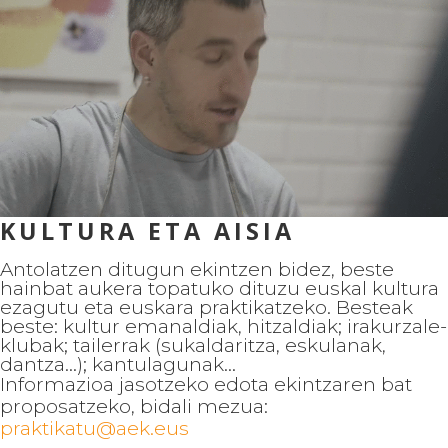
KULTURA ETA AISIA
Antolatzen ditugun ekintzen bidez, beste
hainbat aukera topatuko dituzu euskal kultura
ezagutu eta euskara praktikatzeko. Besteak
beste: kultur emanaldiak, hitzaldiak; irakurzale-
klubak; tailerrak (sukaldaritza, eskulanak,
dantza...); kantulagunak...
Informazioa jasotzeko edota ekintzaren bat
proposatzeko, bidali mezua:
praktikatu@aek.eus