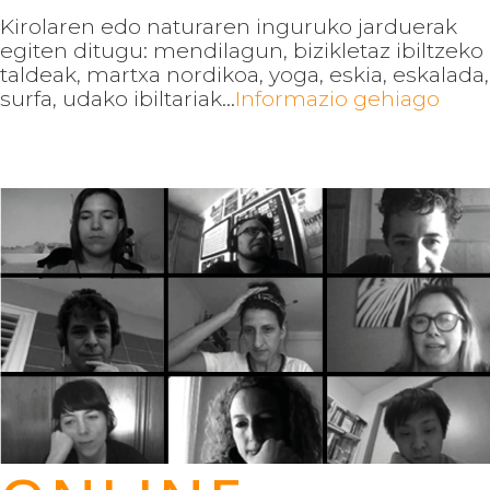
Kirolaren edo naturaren inguruko jarduerak
egiten ditugu: mendilagun, bizikletaz ibiltzeko
taldeak, martxa nordikoa, yoga, eskia, eskalada,
surfa, udako ibiltariak...
Informazio gehiago