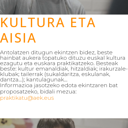
KULTURA ETA
AISIA
Antolatzen ditugun ekintzen bidez, beste
hainbat aukera topatuko dituzu euskal kultura
ezagutu eta euskara praktikatzeko. Besteak
beste: kultur emanaldiak, hitzaldiak; irakurzale-
klubak; tailerrak (sukaldaritza, eskulanak,
dantza...); kantulagunak...
Informazioa jasotzeko edota ekintzaren bat
proposatzeko, bidali mezua:
praktikatu@aek.eus