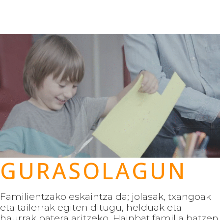
GURASOLAGUN
Familientzako eskaintza da; jolasak, txangoak
eta tailerrak egiten ditugu, helduak eta
haurrak batera aritzeko. Hainbat familia batzen