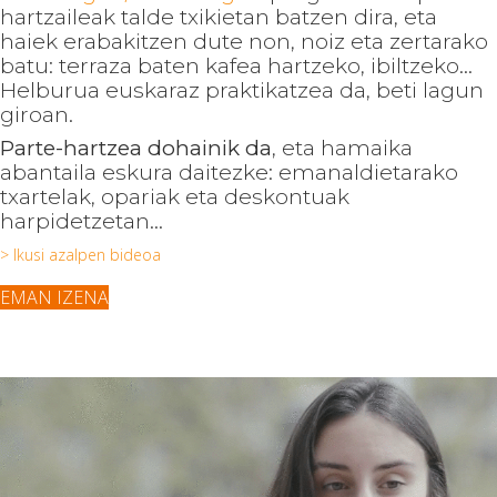
hartzaileak talde txikietan batzen dira, eta
haiek erabakitzen dute non, noiz eta zertarako
batu: terraza baten kafea hartzeko, ibiltzeko...
Helburua euskaraz praktikatzea da, beti lagun
giroan.
Parte-hartzea dohainik da
, eta hamaika
abantaila eskura daitezke: emanaldietarako
txartelak, opariak eta deskontuak
harpidetzetan...
> Ikusi azalpen bideoa
EMAN IZENA