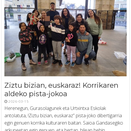
Ziztu bizian, euskaraz! Korrikaren
aldeko pista-jokoa
2026-03-15
Herenegun, Gurasolagunek eta Urtxintxa Eskolak
antolatuta, !Ziztu bizian, euskaraz” pista-joko dibertigarria
egin genuen korrika kulturaren baitan. Saioa Gandasegiko
arkupeetan egin genuen, eta bertan, hilean behin…