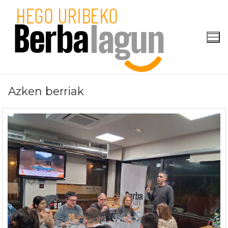
Skip
to
content
Azken berriak