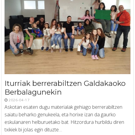
Iturriak berrerabiltzen Galdakaoko
Berbalagunekin
2026-04-17
Askotan esaten dugu materialak gehiago berrerabiltzen
saiatu beharko genukeela, eta horixe izan da gaurko
eskulanaren helburuetako bat. Hitzordura hurbildu diren
txikiek bi jolas egin dituzte…