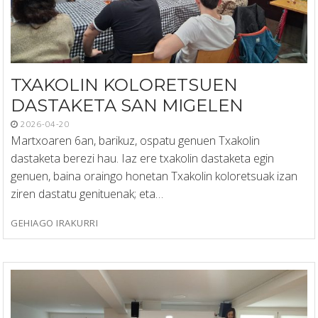
TXAKOLIN KOLORETSUEN
DASTAKETA SAN MIGELEN
2026-04-20
Martxoaren 6an, barikuz, ospatu genuen Txakolin
dastaketa berezi hau. Iaz ere txakolin dastaketa egin
genuen, baina oraingo honetan Txakolin koloretsuak izan
ziren dastatu genituenak; eta…
GEHIAGO IRAKURRI