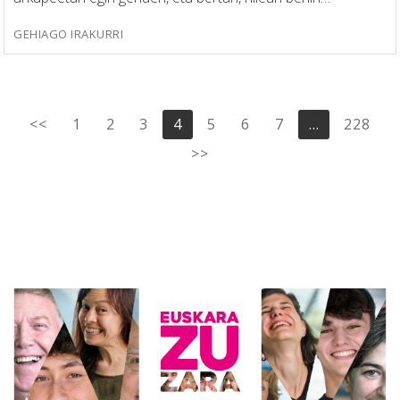
GEHIAGO IRAKURRI
Posts
<<
1
2
3
4
5
6
7
…
228
pagination
>>