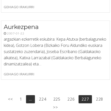
GEHIAGO IRAKURRI
Aurkezpena
2007-01-22
argazkian ezkerretik eskubira: Kepa Atutxa (berbalaguneko
kidea), Gotzon Lobera (Bizkaiko Foru Aldundiko euskara
sustatzeko zuzendaria), Joseba Escribano (Galdakaoko
alkatea), Katixa Larrazabal (Galdakaoko Berbalaguneko
dinamizatzailea) eta…
GEHIAGO IRAKURRI
Posts
<<
1
…
224
225
226
227
228
pagination
>>