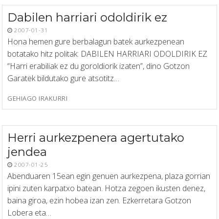
Dabilen harriari odoldirik ez
2007-01-31
Hona hemen gure berbalagun batek aurkezpenean
botatako hitz politak: DABILEN HARRIARI ODOLDIRIK EZ
“Harri erabiliak ez du goroldiorik izaten”, dino Gotzon
Garatek bildutako gure atsotitz…
GEHIAGO IRAKURRI
Herri aurkezpenera agertutako
jendea
2007-01-25
Abenduaren 15ean egin genuen aurkezpena, plaza gorrian
ipini zuten karpatxo batean. Hotza zegoen ikusten denez,
baina giroa, ezin hobea izan zen. Ezkerretara Gotzon
Lobera eta…