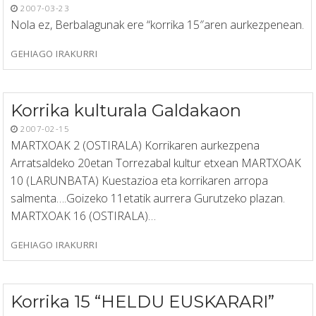
2007-03-23
Nola ez, Berbalagunak ere “korrika 15″aren aurkezpenean.
GEHIAGO IRAKURRI
Korrika kulturala Galdakaon
2007-02-15
MARTXOAK 2 (OSTIRALA) Korrikaren aurkezpena
Arratsaldeko 20etan Torrezabal kultur etxean MARTXOAK
10 (LARUNBATA) Kuestazioa eta korrikaren arropa
salmenta….Goizeko 11etatik aurrera Gurutzeko plazan.
MARTXOAK 16 (OSTIRALA)…
GEHIAGO IRAKURRI
Korrika 15 “HELDU EUSKARARI”