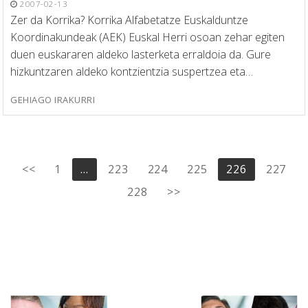
2007-02-13
Zer da Korrika? Korrika Alfabetatze Euskalduntze
Koordinakundeak (AEK) Euskal Herri osoan zehar egiten
duen euskararen aldeko lasterketa erraldoia da. Gure
hizkuntzaren aldeko kontzientzia suspertzea eta…
GEHIAGO IRAKURRI
Posts
<<
1
…
223
224
225
226
227
pagination
228
>>