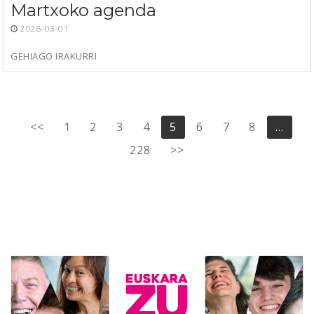
Martxoko agenda
2026-03-01
GEHIAGO IRAKURRI
Posts
<<
1
2
3
4
5
6
7
8
…
pagination
228
>>