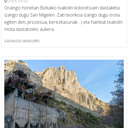
2026-03-02
Oraingo honetan Bizkaiko txakolin koloretsuen dastaketa
izango dugu San Migelen. Zati teorikoa izango dugu (nola
egiten den, prozesua, berezitasunak…) eta hainbat txakolin
mota dastatzeko aukera…
GEHIAGO IRAKURRI