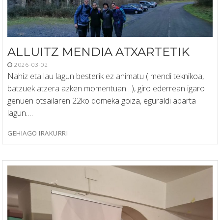
ALLUITZ MENDIA ATXARTETIK
2026-03-02
Nahiz eta lau lagun besterik ez animatu ( mendi teknikoa,
batzuek atzera azken momentuan…), giro ederrean igaro
genuen otsailaren 22ko domeka goiza, eguraldi aparta
lagun.…
GEHIAGO IRAKURRI