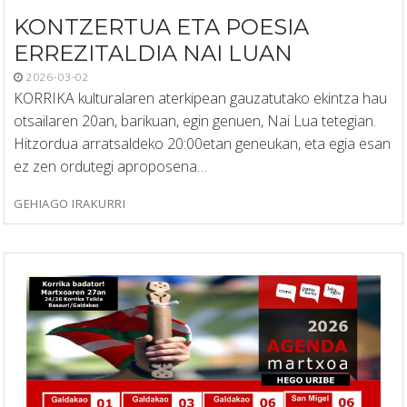
KONTZERTUA ETA POESIA
ERREZITALDIA NAI LUAN
2026-03-02
KORRIKA kulturalaren aterkipean gauzatutako ekintza hau
otsailaren 20an, barikuan, egin genuen, Nai Lua tetegian.
Hitzordua arratsaldeko 20:00etan geneukan, eta egia esan
ez zen ordutegi aproposena…
GEHIAGO IRAKURRI