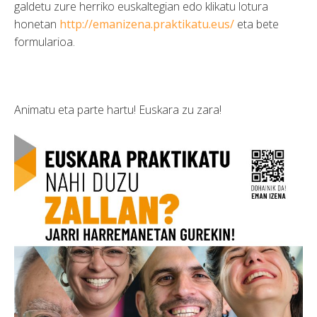
galdetu zure herriko euskaltegian edo klikatu lotura
honetan
http://emanizena.praktikatu.eus/
eta bete
formularioa.
Animatu eta parte hartu! Euskara zu zara!