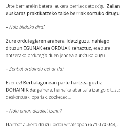
Urte berriarekin batera, aukera berriak datozkigu:
Zallan
euskaraz praktikatzeko talde berriak sortuko ditugu
.
– Noiz bilduko dira?
Zure ordutegiaren arabera.
Idatziguzu, nahiago
dituzun EGUNAK eta ORDUAK zehaztuz,
eta zure
antzerako ordutegia duen jendea aurkituko dugu.
– Zenbat ordaindu behar da?
Ezer ez!
Berbalagunean parte hartzea guztiz
DOHAINIK da;
gainera, hamaika abantaila izango dituzu
:
deskontuak, opariak, zozketak….
– Nola eman dezaket izena?
Hainbat aukera dituzu: bidali whatsappa (
671 070 044
),