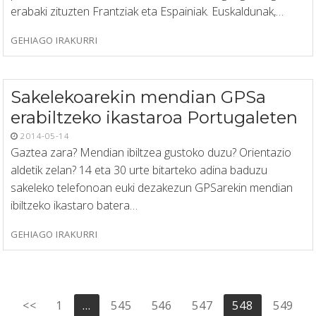
erabaki zituzten Frantziak eta Espainiak. Euskaldunak,…
GEHIAGO IRAKURRI
Sakelekoarekin mendian GPSa
erabiltzeko ikastaroa Portugaleten
2014-05-14
Gaztea zara? Mendian ibiltzea gustoko duzu? Orientazio
aldetik zelan? 14 eta 30 urte bitarteko adina baduzu
sakeleko telefonoan euki dezakezun GPSarekin mendian
ibiltzeko ikastaro batera…
GEHIAGO IRAKURRI
Posts
<<
1
…
545
546
547
548
549