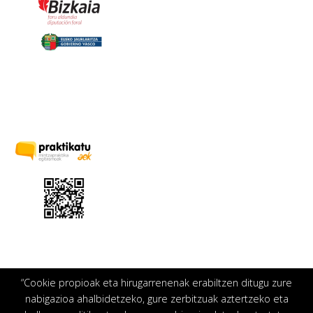
“Cookie propioak eta hirugarrenenak erabiltzen ditugu zure
nabigazioa ahalbidetzeko, gure zerbitzuak aztertzeko eta