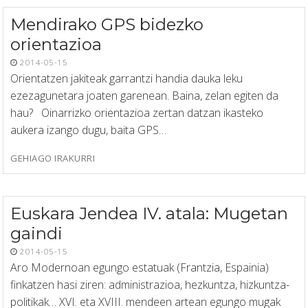
Mendirako GPS bidezko
orientazioa
2014-05-15
Orientatzen jakiteak garrantzi handia dauka leku
ezezagunetara joaten garenean. Baina, zelan egiten da
hau? Oinarrizko orientazioa zertan datzan ikasteko
aukera izango dugu, baita GPS…
GEHIAGO IRAKURRI
Euskara Jendea IV. atala: Mugetan
gaindi
2014-05-15
Aro Modernoan egungo estatuak (Frantzia, Espainia)
finkatzen hasi ziren: administrazioa, hezkuntza, hizkuntza-
politikak… XVI. eta XVIII. mendeen artean egungo mugak