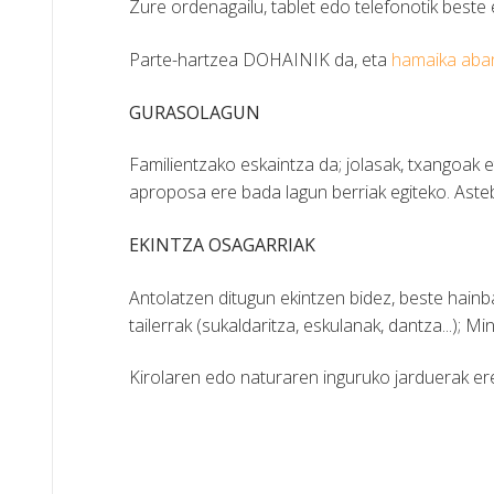
Zure ordenagailu, tablet edo telefonotik beste
Parte-hartzea DOHAINIK da, eta
hamaika aban
GURASOLAGUN
Familientzako eskaintza da; jolasak, txangoak e
aproposa ere bada lagun berriak egiteko. Aste
EKINTZA OSAGARRIAK
Antolatzen ditugun ekintzen bidez, beste hainba
tailerrak (sukaldaritza, eskulanak, dantza...); M
Kirolaren edo naturaren inguruko jarduerak ere e