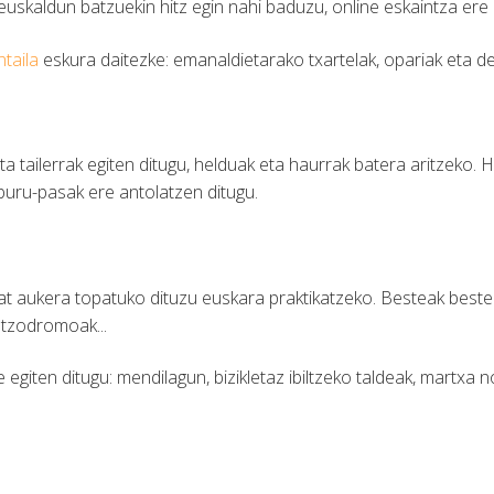
 euskaldun batzuekin hitz egin nahi baduzu, online eskaintza ere
taila
eskura daitezke: emanaldietarako txartelak, opariak eta d
ta tailerrak egiten ditugu, helduak eta haurrak batera aritzeko. 
buru-pasak ere antolatzen ditugu.
t aukera topatuko dituzu euskara praktikatzeko. Besteak beste: k
intzodromoak...
giten ditugu: mendilagun, bizikletaz ibiltzeko taldeak, martxa no