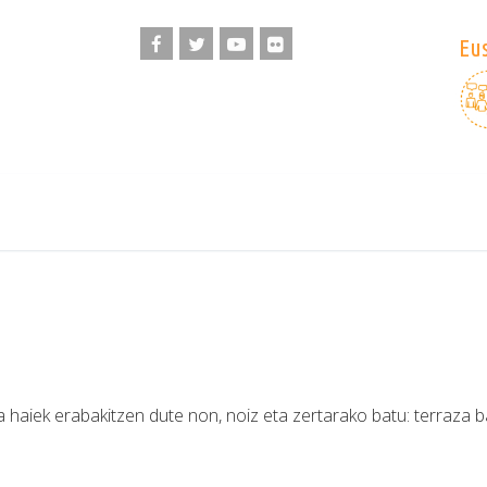
Eus
ta haiek erabakitzen dute non, noiz eta zertarako batu: terraza b