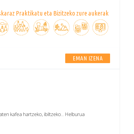
karaz Praktikatu eta Bizitzeko zure aukerak
EMAN IZENA
aten kafea hartzeko, ibiltzeko... Helburua