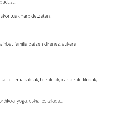
 baduzu.
eskontuak harpidetzetan.
Hainbat familia batzen direnez, aukera
ultur emanaldiak, hitzaldiak; irakurzale-klubak;
rdikoa, yoga, eskia, eskalada...