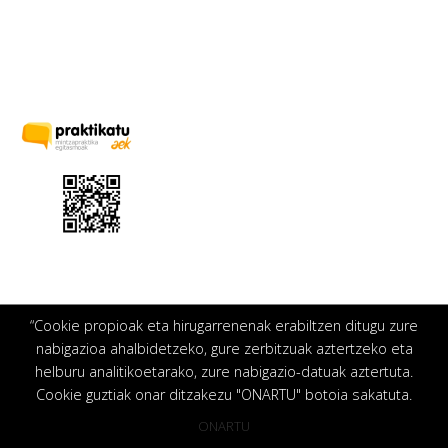
“Cookie propioak eta hirugarrenenak erabiltzen ditugu zure
nabigazioa ahalbidetzeko, gure zerbitzuak aztertzeko eta
helburu analitikoetarako, zure nabigazio-datuak aztertuta.
Cookie guztiak onar ditzakezu "ONARTU" botoia sakatuta.
ONARTU