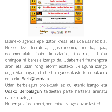
Ekaineko agenda epel dator, kresal eta uda usainez blai.
Hilero lez literatura, gastronomia, musika, jaia,
dokumentalak, ipuin kontalariak, tailerrak,… baina
oraingoa hil berezia izango da. Udaberriari “hurrengora
arte” eta udari “ongi etorri” esateko Eki Eguna izango
dugu Mamarigan; eta berbalagunok ikasturteari bukaera
emateko
Berb@bordaia.
Udan berbalagun proiektuak ez du etenik izango eta
Udako Berbalagun
taldeetan parte hartzera animatu
nahi zaituztegu.
Honen guztiaren berri, hementxe izango duzue laster!