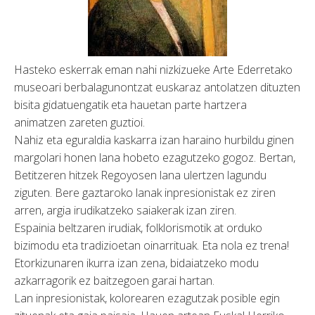
Hasteko eskerrak eman nahi nizkizueke Arte Ederretako
museoari berbalagunontzat euskaraz antolatzen dituzten
bisita gidatuengatik eta hauetan parte hartzera
animatzen zareten guztioi.
Nahiz eta eguraldia kaskarra izan haraino hurbildu ginen
margolari honen lana hobeto ezagutzeko gogoz. Bertan,
Betitzeren hitzek Regoyosen lana ulertzen lagundu
ziguten. Bere gaztaroko lanak inpresionistak ez ziren
arren, argia irudikatzeko saiakerak izan ziren.
Espainia beltzaren irudiak, folklorismotik at orduko
bizimodu eta tradizioetan oinarrituak. Eta nola ez trena!
Etorkizunaren ikurra izan zena, bidaiatzeko modu
azkarragorik ez baitzegoen garai hartan.
Lan inpresionistak, kolorearen ezagutzak posible egin