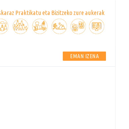
karaz Praktikatu eta Bizitzeko zure aukerak
EMAN IZENA