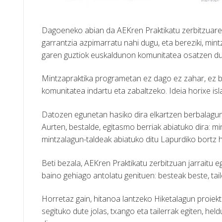
Dagoeneko abian da AEKren Praktikatu zerbitzuar
garrantzia azpimarratu nahi dugu, eta bereziki, min
garen guztiok euskaldunon komunitatea osatzen du
Mintzapraktika programetan ez dago ez zahar, ez b
komunitatea indartu eta zabaltzeko. Ideia horixe isl
Datozen egunetan hasiko dira elkartzen berbalagun,
Aurten, bestalde, egitasmo berriak abiatuko dira: 
mintzalagun-taldeak abiatuko ditu Lapurdiko bortz 
Beti bezala, AEKren Praktikatu zerbitzuan jarraitu 
baino gehiago antolatu genituen: besteak beste, tail
Horretaz gain, hitanoa lantzeko Hiketalagun proiektua
segituko dute jolas, txango eta tailerrak egiten, he