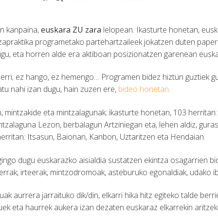
en kanpaina,
euskara ZU zara
lelopean. Ikasturte honetan, eu
tzapraktika programetako partehartzaileek jokatzen duten papera
gu, eta horren alde era aktiboan posizionatzen garenean eusk
erri; ez hango, ez hemengo… Programen bidez hiztun guztiek gu
atu nahi izan dugu, hain zuzen ere,
bideo honetan
.
 mintzakide eta mintzalagunak; ikasturte honetan, 103 herritan:
mintzalaguna Lezon, berbalagun Artziniegan eta, lehen aldiz, gu
herritan: Itsasun, Baionan, Kanbon, Uztaritzen eta Hendaian.
egingo dugu euskarazko aisialdia sustatzen ekintza osagarrien bi
errak, irteerak, mintzodromoak, asteburuko egonaldiak, udako ibi
k aurrera jarraituko dik/din, elkarri hika hitz egiteko talde ber
lduek eta haurrek aukera izan dezaten euskaraz elkarrekin aritze