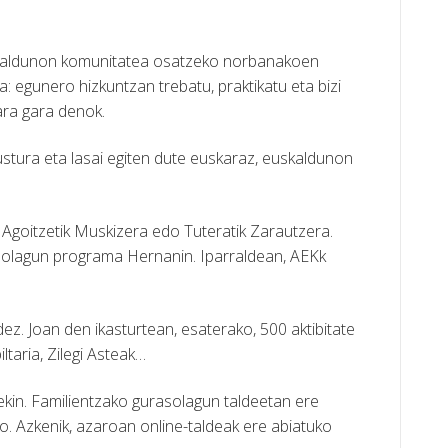
skaldunon komunitatea osatzeko norbanakoen
: egunero hizkuntzan trebatu, praktikatu eta bizi
ara gara denok.
stura eta lasai egiten dute euskaraz, euskaldunon
 Agoitzetik Muskizera edo Tuteratik Zarautzera.
rasolagun programa Hernanin. Iparraldean, AEKk
dez. Joan
den ikasturtean, esaterako, 500 aktibitate
ltaria, Zilegi Asteak…
riekin. Familientzako gurasolagun taldeetan ere
ko. Azkenik, azaroan online-taldeak ere abiatuko