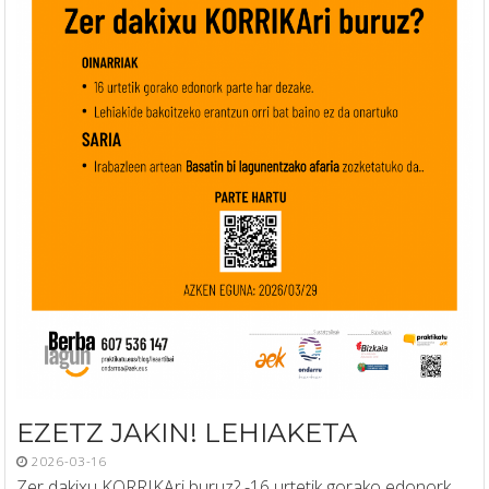
EZETZ JAKIN! LEHIAKETA
2026-03-16
Zer dakixu KORRIKAri buruz? -16 urtetik gorako edonork