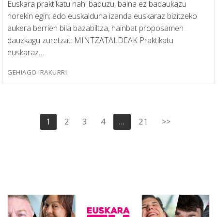
Euskara praktikatu nahi baduzu, baina ez badaukazu
norekin egin; edo euskalduna izanda euskaraz bizitzeko
aukera berrien bila bazabiltza, hainbat proposamen
dauzkagu zuretzat: MINTZATALDEAK Praktikatu
euskaraz…
GEHIAGO IRAKURRI
Posts
1
2
3
4
…
21
>>
pagination