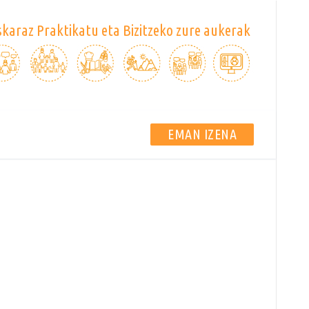
karaz Praktikatu eta Bizitzeko zure aukerak
EMAN IZENA