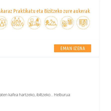
karaz Praktikatu eta Bizitzeko zure aukerak
EMAN IZENA
aten kafea hartzeko, ibiltzeko... Helburua