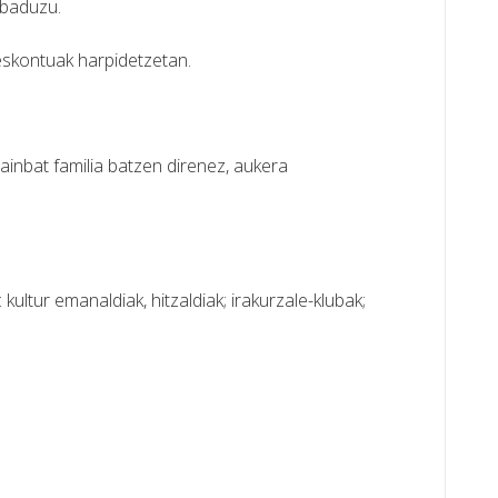
 baduzu.
eskontuak harpidetzetan.
Hainbat familia batzen direnez, aukera
ultur emanaldiak, hitzaldiak; irakurzale-klubak;