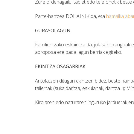
Zure ordenagailu, tablet edo telefonotik beste
Parte-hartzea DOHAINIK da, eta
hamaika aban
GURASOLAGUN
Familientzako eskaintza da; jolasak, txangoak e
aproposa ere bada lagun berriak egiteko.
EKINTZA OSAGARRIAK
Antolatzen ditugun ekintzen bidez, beste hainba
tailerrak (sukaldaritza, eskulanak, dantza...); M
Kirolaren edo naturaren inguruko jarduerak er