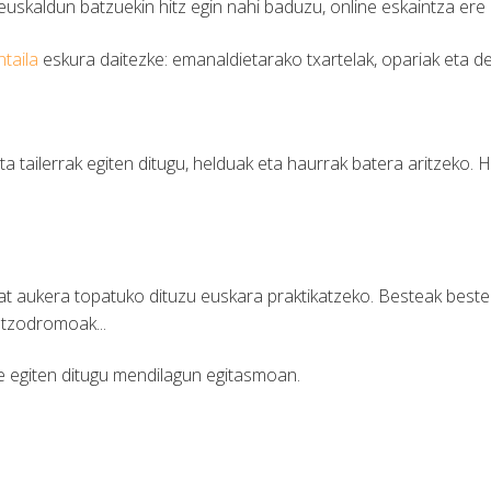
 euskaldun batzuekin hitz egin nahi baduzu, online eskaintza ere
taila
eskura daitezke: emanaldietarako txartelak, opariak eta d
ta tailerrak egiten ditugu, helduak eta haurrak batera aritzeko. 
t aukera topatuko dituzu euskara praktikatzeko. Besteak beste: k
intzodromoak...
e egiten ditugu mendilagun egitasmoan.