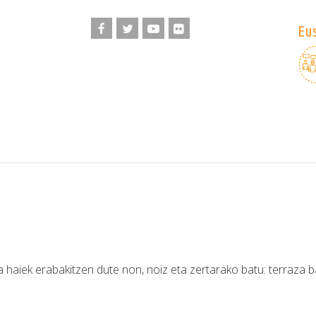
Eus
ta haiek erabakitzen dute non, noiz eta zertarako batu: terraza b