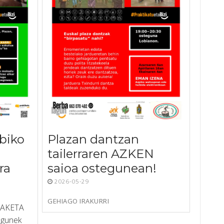
biko
Plazan dantzan
tailerraren AZKEN
ra
saioa ostegunean!
2026-05-29
GEHIAGO IRAKURRI
PAKETA
agunek