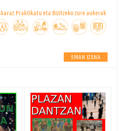
karaz Praktikatu eta Bizitzeko zure aukerak
EMAN IZENA