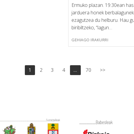
Ermuko plazan. 19:30ean has
jarduera honek berbalagunek 
ezagutzea du helburu. Hau gu
biribiltzeko, “lagun…
GEHIAGO IRAKURRI
1
2
3
4
…
70
>>