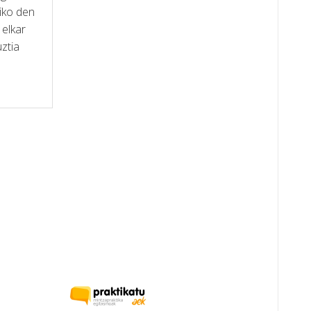
iko den
elkar
ztia