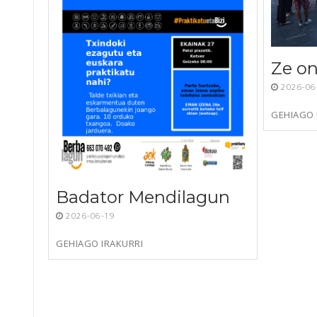
Ze on
2026-06
GEHIAGO 
Badator Mendilagun
2026-06-19
GEHIAGO IRAKURRI