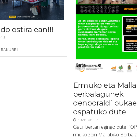
do ostiralean!!!
-15
IRAKURRI
Ermuko eta Malla
berbalagunek
denboraldi bukae
ospatuko dute
2026-06-12
Gaur bertan egingo dute TO
rmuko zein Mallabiko Berbal