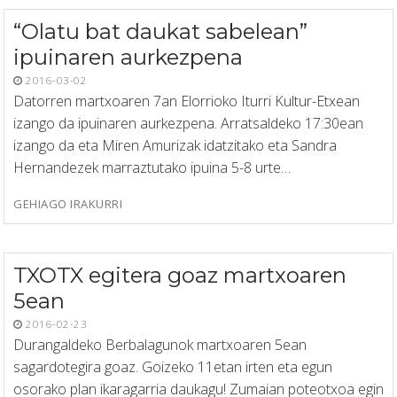
“Olatu bat daukat sabelean”
ipuinaren aurkezpena
2016-03-02
Datorren martxoaren 7an Elorrioko Iturri Kultur-Etxean
izango da ipuinaren aurkezpena. Arratsaldeko 17:30ean
izango da eta Miren Amurizak idatzitako eta Sandra
Hernandezek marraztutako ipuina 5-8 urte…
GEHIAGO IRAKURRI
TXOTX egitera goaz martxoaren
5ean
2016-02-23
Durangaldeko Berbalagunok martxoaren 5ean
sagardotegira goaz. Goizeko 11etan irten eta egun
osorako plan ikaragarria daukagu! Zumaian poteotxoa egin