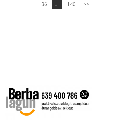
pagination
86
…
140
>>