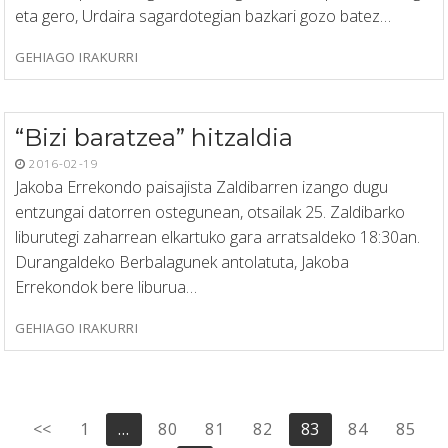
eta gero, Urdaira sagardotegian bazkari gozo batez…
GEHIAGO IRAKURRI
“Bizi baratzea” hitzaldia
2016-02-19
Jakoba Errekondo paisajista Zaldibarren izango dugu
entzungai datorren ostegunean, otsailak 25. Zaldibarko
liburutegi zaharrean elkartuko gara arratsaldeko 18:30an.
Durangaldeko Berbalagunek antolatuta, Jakoba
Errekondok bere liburua…
GEHIAGO IRAKURRI
Posts
<<
1
…
80
81
82
83
84
85