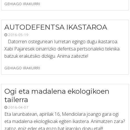
GEHIAGO IRAKURRI
AUTODEFENTSA IKASTAROA
2016-05-19
Datorren ostegunean Iurretan egingo dugu ikastaroa.
Xabi Pajaresek oinarrizko defentsa pertsonaleko teknika
batzuk erakutsiko dizkigu. Anima zaitezte!
GEHIAGO IRAKURRI
Ogi eta madalena ekologikoen
tailerra
2016-04-07
Eta larunbatean, apirilak 16, Mendiolara joango gara ogi
eta madalena ekologikoak egiten ikastera. Animatzen zara?
zatoz, goiz eder eta gozo bat igaroko dogu eta!!!