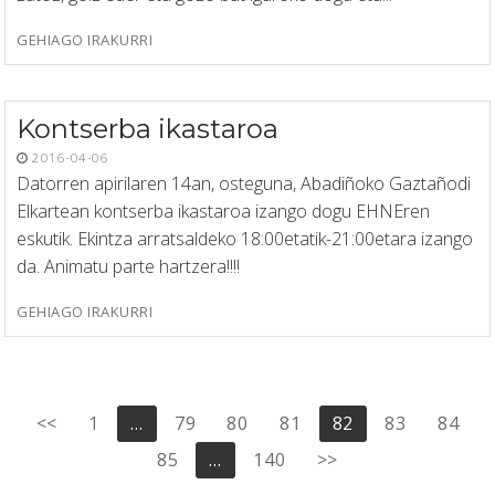
GEHIAGO IRAKURRI
Kontserba ikastaroa
2016-04-06
Datorren apirilaren 14an, osteguna, Abadiñoko Gaztañodi
Elkartean kontserba ikastaroa izango dogu EHNEren
eskutik. Ekintza arratsaldeko 18:00etatik-21:00etara izango
da. Animatu parte hartzera!!!!
GEHIAGO IRAKURRI
Posts
<<
1
…
79
80
81
82
83
84
pagination
85
…
140
>>