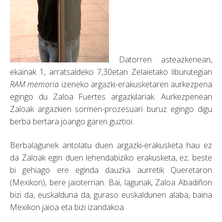
Datorren asteazkenean,
ekainak 1, arratsaldeko 7,30etan Zelaietako liburutegian
RAM memoria
izeneko argazki-erakusketaren aurkezpena
egingo du Zaloa Fuertes argazkilariak. Aurkezpenean
Zaloak argazkien sormen-prozesuari buruz egingo digu
berba bertara joango garen guztioi.
Berbalagunek antolatu duen argazki-erakusketa hau ez
da Zaloak egin duen lehendabiziko erakusketa, ez; beste
bi gehiago ere eginda dauzka aurretik Queretaron
(Mexikon), bere jaioterrian. Bai, lagunak, Zaloa Abadiñon
bizi da, euskalduna da, guraso euskaldunen alaba, baina
Mexikon jaioa eta bizi izandakoa.