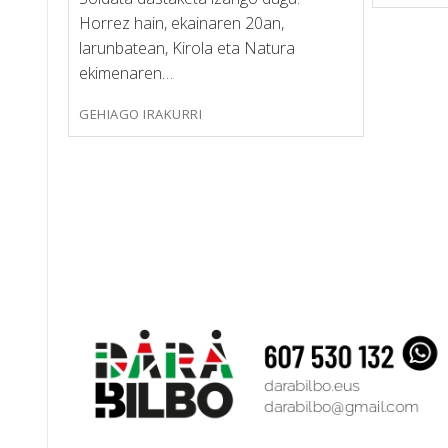
Horrez hain, ekainaren 20an,
larunbatean, Kirola eta Natura
ekimenaren…
GEHIAGO IRAKURRI
Posts
pagination