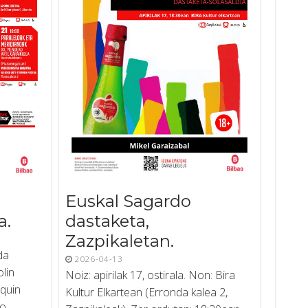
Euskal Sagardo
a.
dastaketa,
Zazpikaletan.
da
2026-04-13
lin
Noiz: apirilak 17, ostirala. Non: Bira
aquin
Kultur Elkartean (Erronda kalea 2,
ko