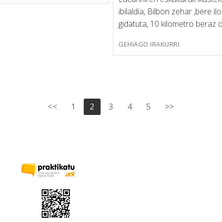
ibilaldia, Bilbon zehar ,bere il
gidatuta, 10 kilometro beraz
GEHIAGO IRAKURRI
<<
1
2
3
4
5
>>