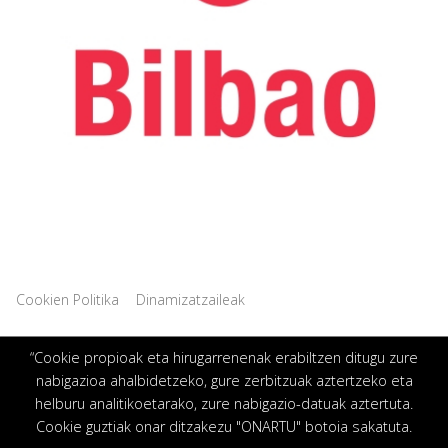
|
Cookien Politika
Dinamizatzaileak
“Cookie propioak eta hirugarrenenak erabiltzen ditugu zure
nabigazioa ahalbidetzeko, gure zerbitzuak aztertzeko eta
helburu analitikoetarako, zure nabigazio-datuak aztertuta.
Cookie guztiak onar ditzakezu "ONARTU" botoia sakatuta.