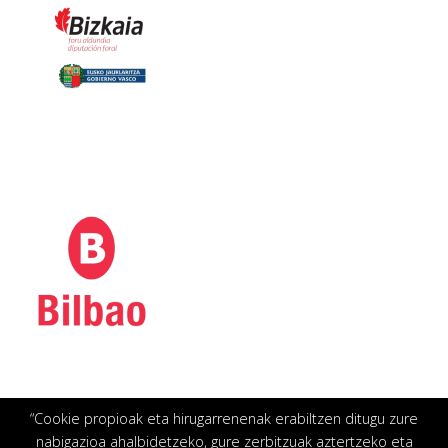
“Cookie propioak eta hirugarrenenak erabiltzen ditugu zure
nabigazioa ahalbidetzeko, gure zerbitzuak aztertzeko eta