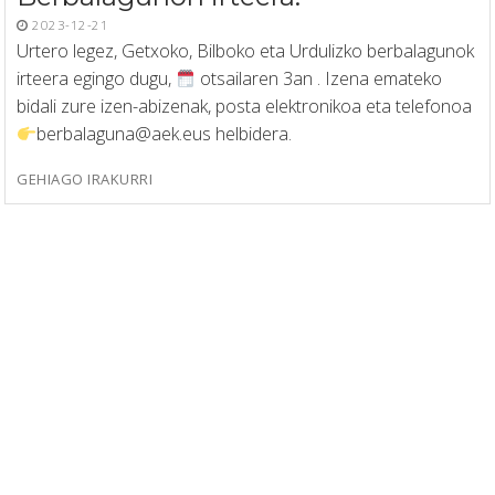
2023-12-21
Urtero legez, Getxoko, Bilboko eta Urdulizko berbalagunok
irteera egingo dugu,
otsailaren 3an . Izena emateko
bidali zure izen-abizenak, posta elektronikoa eta telefonoa
berbalaguna@aek.eus helbidera.
GEHIAGO IRAKURRI