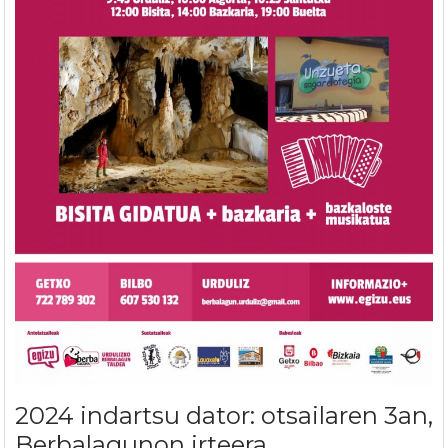
2024 indartsu dator: otsailaren 3an,
Berbalagunon irteera.