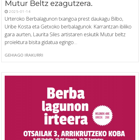
Mutur Beltz ezagutzera.
2025-01-14
Urteroko Berbalagunon txangoa prest daukagu Bilbo,
Uribe Kosta eta Getxoko berbalagunok. Karrantzan ibiliko
gara aurten, Laurita Siles artistaren eskutik Mutur beltz
proiektura bisita gidatua egingo…
GEHIAGO IRAKURRI