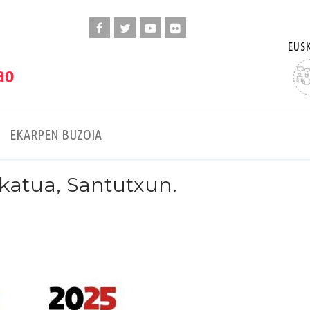
<DI
EUS
EKARPEN BUZOIA
katua, Santutxun.