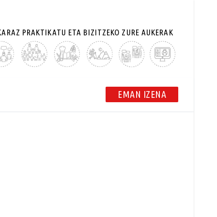
V CLASS="LELOA"
KARAZ PRAKTIKATU ETA BIZITZEKO ZURE AUKERAK
EMAN IZENA