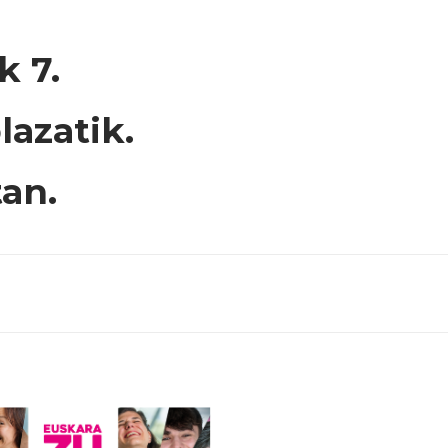
k 7.
lazatik.
tan.