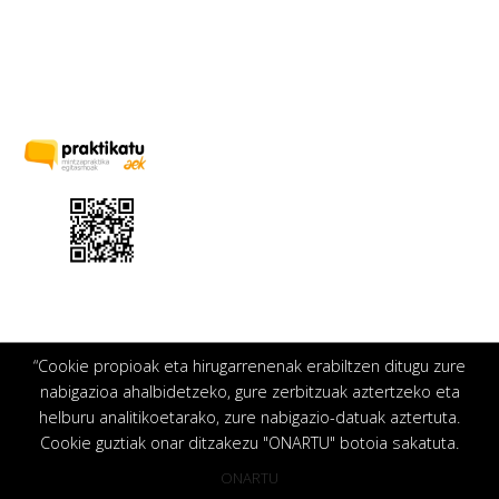
“Cookie propioak eta hirugarrenenak erabiltzen ditugu zure
nabigazioa ahalbidetzeko, gure zerbitzuak aztertzeko eta
helburu analitikoetarako, zure nabigazio-datuak aztertuta.
Cookie guztiak onar ditzakezu "ONARTU" botoia sakatuta.
ONARTU