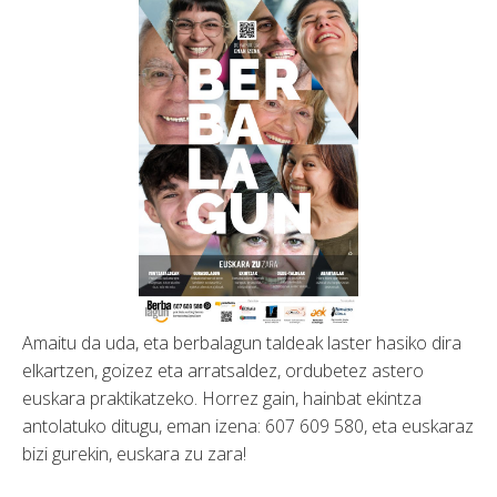
Amaitu da uda, eta berbalagun taldeak laster hasiko dira
elkartzen, goizez eta arratsaldez, ordubetez astero
euskara praktikatzeko. Horrez gain, hainbat ekintza
antolatuko ditugu, eman izena: 607 609 580, eta euskaraz
bizi gurekin, euskara zu zara!