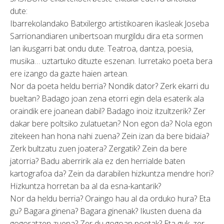
dute:
Ibarrekolandako Batxilergo artistikoaren ikasleak Joseba
Sarrionandiaren unibertsoan murgildu dira eta sormen
lan ikusgarri bat ondu dute. Teatroa, dantza, poesia,
musika… uztartuko dituzte eszenan. Iurretako poeta bera
ere izango da gazte haien artean.
Nor da poeta heldu berria? Nondik dator? Zerk ekarri du
bueltan? Badago joan zena etorri egin dela esaterik ala
oraindik ere joanean dabil? Badago inoiz itzultzerik? Zer
dakar bere poltsiko zulatuetan? Non egon da? Nola egon
zitekeen han hona nahi zuena? Zein izan da bere bidaia?
Zerk bultzatu zuen joatera? Zergatik? Zein da bere
jatorria? Badu aberririk ala ez den herrialde baten
kartografoa da? Zein da darabilen hizkuntza mendre hori?
Hizkuntza horretan ba al da esna-kantarik?
Nor da heldu berria? Oraingo hau al da orduko hura? Eta
gu? Bagara ginena? Bagara ginenak? Ikusten duena da
gogoratzen zuena? Zer du gogoan poetak? Eta guk, zer