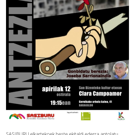
SASIBURU elkartekoek beste ekitaldi ederra antolatu