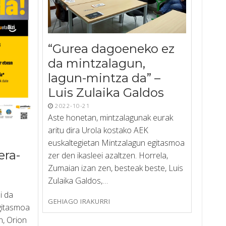
“Gurea dagoeneko ez
da mintzalagun,
lagun-mintza da” –
Luis Zulaika Galdos
2022-10-21
Aste honetan, mintzalagunak eurak
aritu dira Urola kostako AEK
euskaltegietan Mintzalagun egitasmoa
era-
zer den ikasleei azaltzen. Horrela,
Zumaian izan zen, besteak beste, Luis
Zulaika Galdos,…
i da
GEHIAGO IRAKURRI
gitasmoa
, Orion