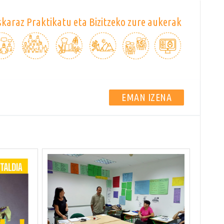
karaz Praktikatu eta Bizitzeko zure aukerak
EMAN IZENA