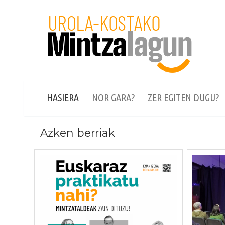
Skip
to
content
HASIERA
NOR GARA?
ZER EGITEN DUGU?
Azken berriak