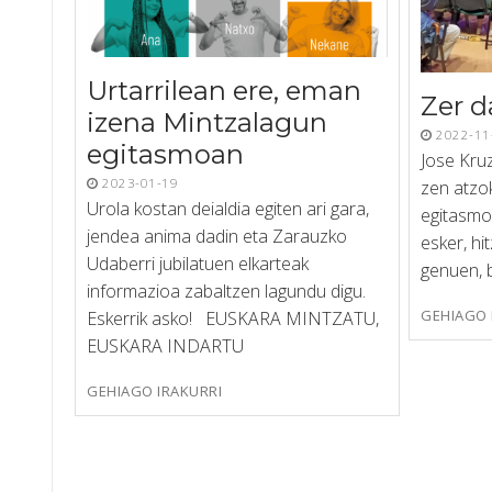
Urtarrilean ere, eman
Zer d
izena Mintzalagun
2022-11
egitasmoan
Jose Kruz
2023-01-19
zen atzo
Urola kostan deialdia egiten ari gara,
egitasmoa
jendea anima dadin eta Zarauzko
esker, hi
Udaberri jubilatuen elkarteak
genuen, 
informazioa zabaltzen lagundu digu.
GEHIAGO 
Eskerrik asko! EUSKARA MINTZATU,
EUSKARA INDARTU
GEHIAGO IRAKURRI