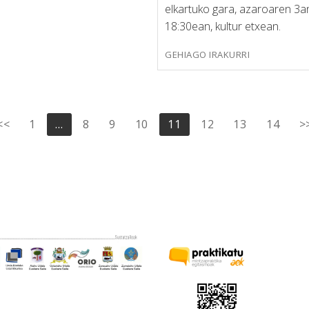
elkartuko gara, azaroaren 3a
18:30ean, kultur etxean.
GEHIAGO IRAKURRI
<<
1
…
8
9
10
11
12
13
14
>