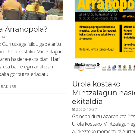
a Arranopola?
-04
 Gurrutxaga isildu gabe aritu
ko Urola kostako Mintzalagun
ren hasiera-ekitaldian. Hari
tz eta barre egin ahal izan
baita gorputza erlaxatu…
Urola kostako
IRAKURRI
Mintzalagun hasi
ekitaldia
2022-10-27
Gainean dugu azaroa eta irits
Urola kostako Mintzalagun e
aurkezteko momentua! Aurten