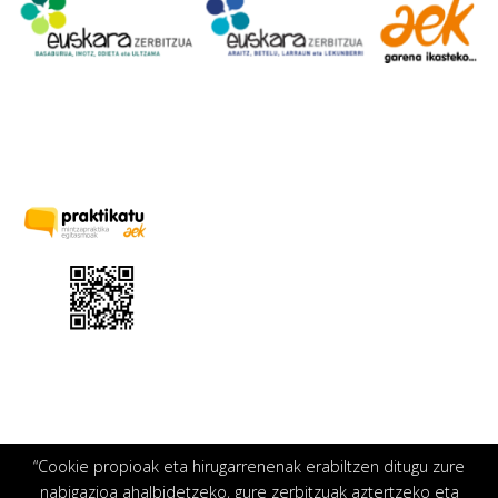
“Cookie propioak eta hirugarrenenak erabiltzen ditugu zure
nabigazioa ahalbidetzeko, gure zerbitzuak aztertzeko eta