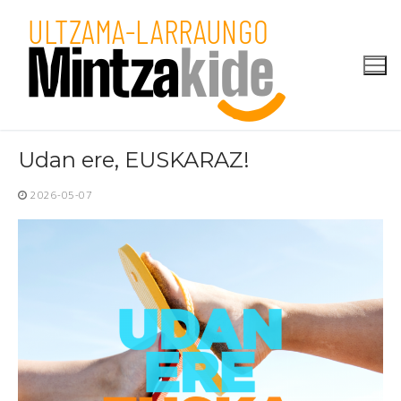
Skip
to
content
Udan ere, EUSKARAZ!
2026-05-07