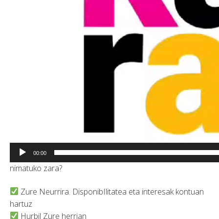
00:00
nimatuko zara?
Zure Neurrira. DisponibIlitatea eta interesak kontuan
hartuz
Hurbil Zure herrian