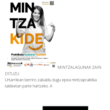
MINTZALAGUNAK ZAIN
DITUZU
Urtarrilean berriro zabaldu dugu epea mintzapraktika
taldeetan parte hartzeko. A
Bideo
erreproduzigailua