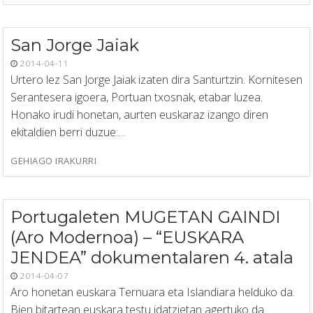
San Jorge Jaiak
2014-04-11
Urtero lez San Jorge Jaiak izaten dira Santurtzin. Kornitesen
Serantesera igoera, Portuan txosnak, etabar luzea.
Honako irudi honetan, aurten euskaraz izango diren
ekitaldien berri duzue:…
GEHIAGO IRAKURRI
Portugaleten MUGETAN GAINDI
(Aro Modernoa) – “EUSKARA
JENDEA” dokumentalaren 4. atala
2014-04-07
Aro honetan euskara Ternuara eta Islandiara helduko da.
Bien bitartean euskara testu idatzietan agertuko da