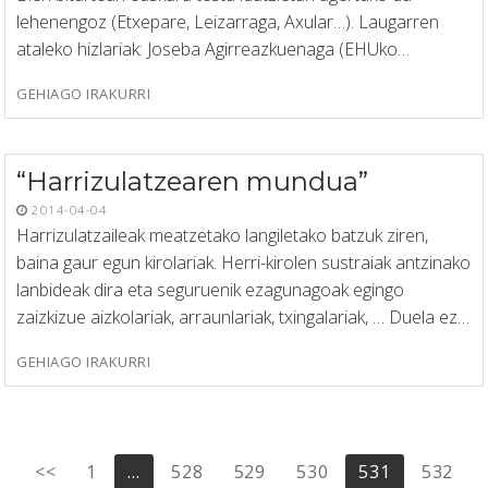
lehenengoz (Etxepare, Leizarraga, Axular…). Laugarren
ataleko hizlariak: Joseba Agirreazkuenaga (EHUko…
GEHIAGO IRAKURRI
“Harrizulatzearen mundua”
2014-04-04
Harrizulatzaileak meatzetako langiletako batzuk ziren,
baina gaur egun kirolariak. Herri-kirolen sustraiak antzinako
lanbideak dira eta seguruenik ezagunagoak egingo
zaizkizue aizkolariak, arraunlariak, txingalariak, … Duela ez…
GEHIAGO IRAKURRI
Posts
<<
1
…
528
529
530
531
532