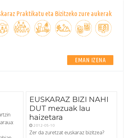
karaz Praktikatu eta Bizitzeko zure aukerak
EMAN IZENA
EUSKARAZ BIZI NAHI
DUT mezuak lau
rtzin
haizetara
taraua:
2012-05-10
Zer da zuretzat euskaraz bizitzea?
ahian,