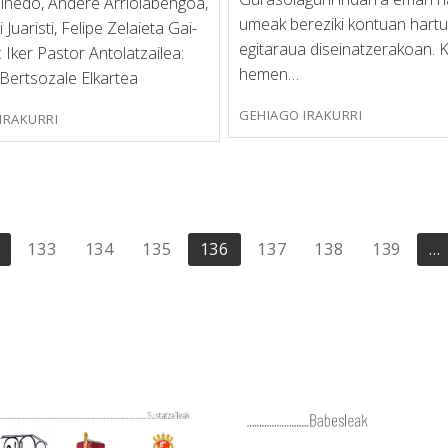
Pinedo, Andere Arriolabengoa,
umeak bereziki kontuan hartu
 Juaristi, Felipe Zelaieta Gai-
egitaraua diseinatzerakoan. K
a: Iker Pastor Antolatzailea:
hemen…
Bertsozale Elkartea
GEHIAGO IRAKURRI
IRAKURRI
133
134
135
136
137
138
139
…