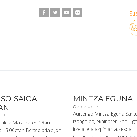
Eus
SO-SAIOA
MINTZA EGUNA
AN
2012-05-15
Aurtengo Mintza Eguna Santu
-15
izango da, ekainaren 2an. Egi
aialdia Maiatzaren 19an
itzela, eta azpimarratzekoa:
 13:00etan Bertsolariak: Jon
Gurasolaguni indarra eman n