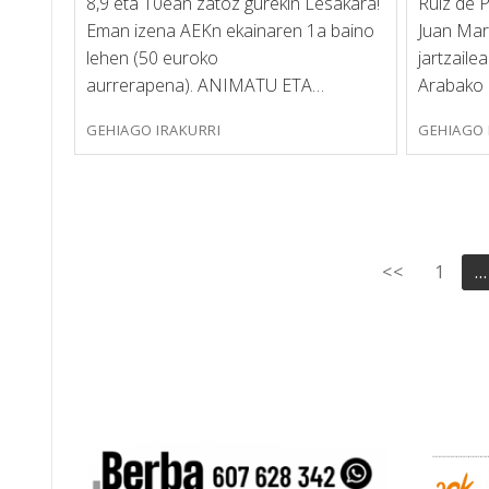
8,9 eta 10ean zatoz gurekin Lesakara!
Ruiz de 
Eman izena AEKn ekainaren 1a baino
Juan Mari
lehen (50 euroko
jartzaile
aurrerapena). ANIMATU ETA…
Arabako 
GEHIAGO IRAKURRI
GEHIAGO 
Posts
<<
1
…
pagination