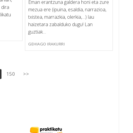
Eman erantzuna galdera honi eta zure
 dira
mezua ere (ipuina, esaldia, narrazioa,
likatu
txistea, marrazkia, olerkia,…) lau
haizetara zabalduko dugu! Lan
guztiak…
GEHIAGO IRAKURRI
150
>>