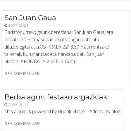
San Juan Gaua
2007-06-22
Badator urteko gaurik bereziena, San Juan Gaua, eta
ospatzeko Balmasedan ekintza ugari antolatu
dituzte.Egitaraua:OSTIRALA 2218:30 Haurrentzako
tailerrak, buruhandiak eta hankapaloak, San Juan
plazanLARUNBATA 2320:30 Txistu…
GEHIAGO IRAKURRI
Berbalagun festako argazkiak
2007-06-17
This album is powered by BubbleShare – Add to my blog
GEHIAGO IRAKURRI