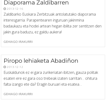
Diaporama Zaldibarren
2013-12-16
Zaldibarko Euskara Zerbitzuak antolatutako diaporama
interesgarria. Parapentearen inguruan jakinmina
badaukazu eta hodei artean hegan ibilita zer sentitzen den
jakin gura baduzu, ez galdu aukera!
GEHIAGO IRAKURRI
Piropo lehiaketa Abadiñon
2013-12-12
Euskaldunok ez ei gara zurikeriatan ibitzen, gauza politak
esaten ere ez gara oso trebeak izaten sarritan… ohitura
falta izango ete da? Eragin buruari eta esatea…
GEHIAGO IRAKURRI