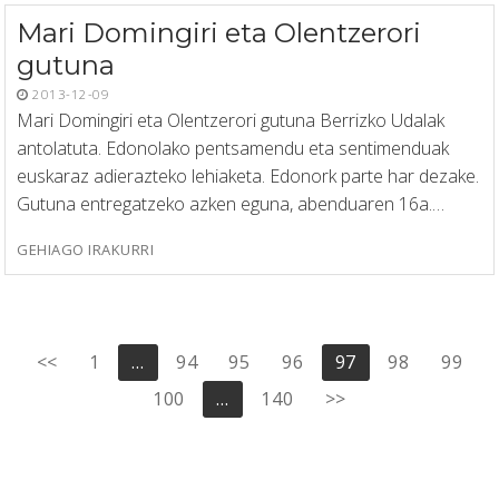
Mari Domingiri eta Olentzerori
gutuna
2013-12-09
Mari Domingiri eta Olentzerori gutuna Berrizko Udalak
antolatuta. Edonolako pentsamendu eta sentimenduak
euskaraz adierazteko lehiaketa. Edonork parte har dezake.
Gutuna entregatzeko azken eguna, abenduaren 16a.…
GEHIAGO IRAKURRI
Posts
<<
1
…
94
95
96
97
98
99
pagination
100
…
140
>>