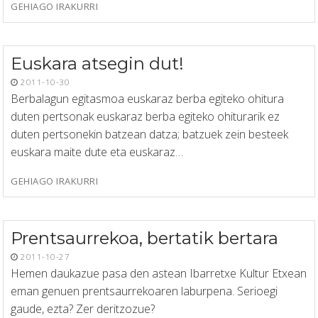
GEHIAGO IRAKURRI
Euskara atsegin dut!
2011-10-30
Berbalagun egitasmoa euskaraz berba egiteko ohitura
duten pertsonak euskaraz berba egiteko ohiturarik ez
duten pertsonekin batzean datza; batzuek zein besteek
euskara maite dute eta euskaraz…
GEHIAGO IRAKURRI
Prentsaurrekoa, bertatik bertara
2011-10-27
Hemen daukazue pasa den astean Ibarretxe Kultur Etxean
eman genuen prentsaurrekoaren laburpena. Serioegi
gaude, ezta? Zer deritzozue?