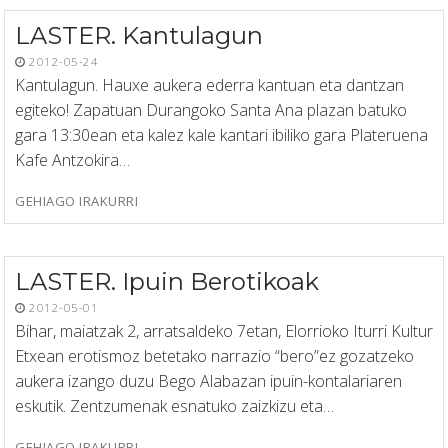
LASTER. Kantulagun
2012-05-24
Kantulagun. Hauxe aukera ederra kantuan eta dantzan
egiteko! Zapatuan Durangoko Santa Ana plazan batuko
gara 13:30ean eta kalez kale kantari ibiliko gara Plateruena
Kafe Antzokira…
GEHIAGO IRAKURRI
LASTER. Ipuin Berotikoak
2012-05-01
Bihar, maiatzak 2, arratsaldeko 7etan, Elorrioko Iturri Kultur
Etxean erotismoz betetako narrazio “bero”ez gozatzeko
aukera izango duzu Bego Alabazan ipuin-kontalariaren
eskutik. Zentzumenak esnatuko zaizkizu eta…
GEHIAGO IRAKURRI