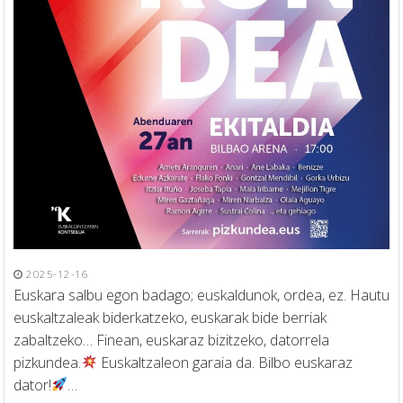
2025-12-16
Euskara salbu egon badago; euskaldunok, ordea, ez. Hautu
euskaltzaleak biderkatzeko, euskarak bide berriak
zabaltzeko… Finean, euskaraz bizitzeko, datorrela
pizkundea.
Euskaltzaleon garaia da. Bilbo euskaraz
dator!
…