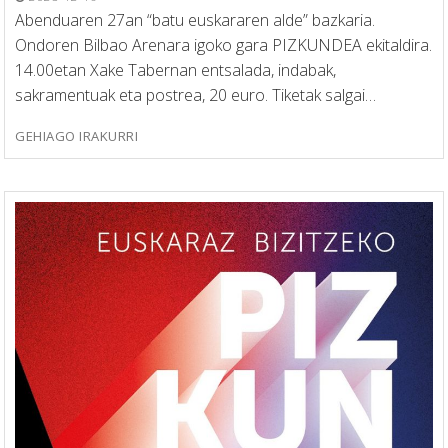
Abenduaren 27an “batu euskararen alde” bazkaria.
Ondoren Bilbao Arenara igoko gara PIZKUNDEA ekitaldira.
14.00etan Xake Tabernan entsalada, indabak,
sakramentuak eta postrea, 20 euro. Tiketak salgai…
GEHIAGO IRAKURRI