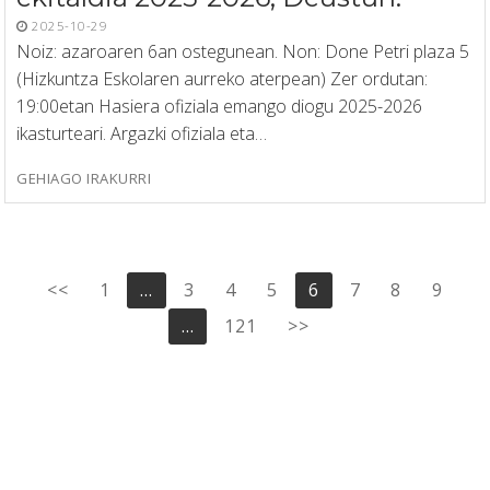
2025-10-29
Noiz: azaroaren 6an ostegunean. Non: Done Petri plaza 5
(Hizkuntza Eskolaren aurreko aterpean) Zer ordutan:
19:00etan Hasiera ofiziala emango diogu 2025-2026
ikasturteari. Argazki ofiziala eta…
GEHIAGO IRAKURRI
Posts
<<
1
…
3
4
5
6
7
8
9
pagination
…
121
>>