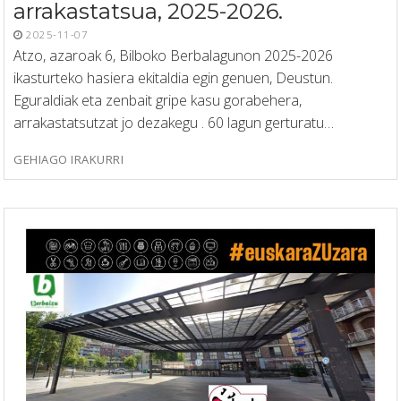
arrakastatsua, 2025-2026.
2025-11-07
Atzo, azaroak 6, Bilboko Berbalagunon 2025-2026
ikasturteko hasiera ekitaldia egin genuen, Deustun.
Eguraldiak eta zenbait gripe kasu gorabehera,
arrakastatsutzat jo dezakegu . 60 lagun gerturatu…
GEHIAGO IRAKURRI