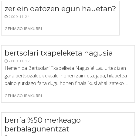
zer ein datozen egun hauetan?
2009-11-24
GEHIAGO IRAKURRI
bertsolari txapeleketa nagusia
2009-11-17
Hemen da Bertsolari Txapelketa Nagusia! Lau urtez izan
gara bertsozaleok ekitaldi honen zain, eta, jada, hilabetea
baino gutxiago falta dugu honen finala ikusi ahal izateko.…
GEHIAGO IRAKURRI
berria %50 merkeago
berbalagunentzat