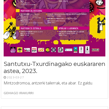
Santutxu-Txurdinagako euskararen
astea, 2023.
2023-03-27
Mintzodromoa, antzerki tailerrak, eta abar. Ez galdu.
GEHIAGO IRAKURRI