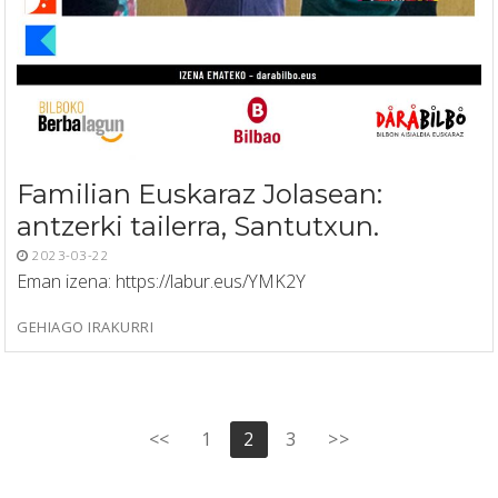
Familian Euskaraz Jolasean:
antzerki tailerra, Santutxun.
2023-03-22
Eman izena: https://labur.eus/YMK2Y
GEHIAGO IRAKURRI
Posts
<<
1
2
3
>>
pagination