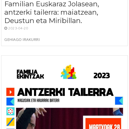
Familian Euskaraz Jolasean,
antzerki tailerra: maiatzean,
Deustun eta Miribillan.
2023-04-20
GEHIAGO IRAKURRI