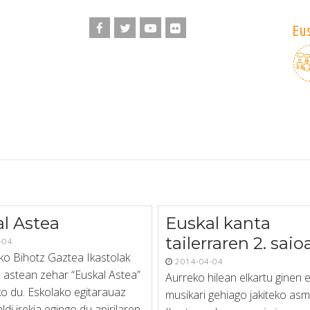
Eus
l Astea
Euskal kanta
tailerraren 2. saio
-04
iko Bihotz Gaztea Ikastolak
2014-04-04
 astean zehar “Euskal Astea”
Aurreko hilean elkartu ginen 
ko du. Eskolako egitarauaz
musikari gehiago jakiteko asm
aldi irekia egingo du apirilaren