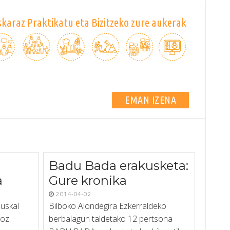
karaz Praktikatu eta Bizitzeko zure aukerak
EMAN IZENA
Badu Bada erakusketa:
a
Gure kronika
2014-04-02
euskal
Bilboko Alondegira Ezkerraldeko
oz.
berbalagun taldetako 12 pertsona