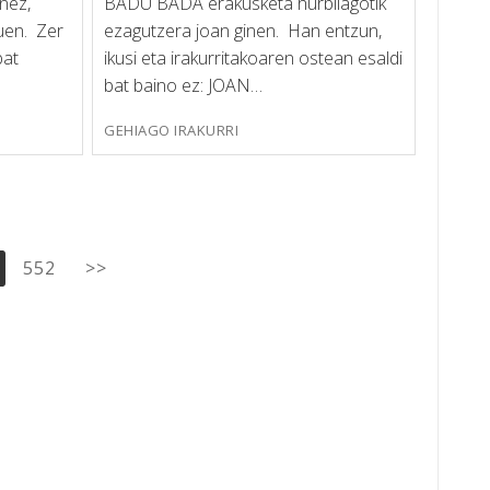
nez,
BADU BADA erakusketa hurbilagotik
nuen. Zer
ezagutzera joan ginen. Han entzun,
bat
ikusi eta irakurritakoaren ostean esaldi
bat baino ez: JOAN…
GEHIAGO IRAKURRI
552
>>