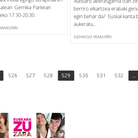
Ikastaro aberasgarria izan ze
ralean. Gernika Parkean
berriro elkartzea erabaki ge
deko 17:30-20:30…
egin behar da? Euskal kanta 
aukeratu,…
IRAKURRI
GEHIAGO IRAKURRI
526
527
528
529
530
531
532
…