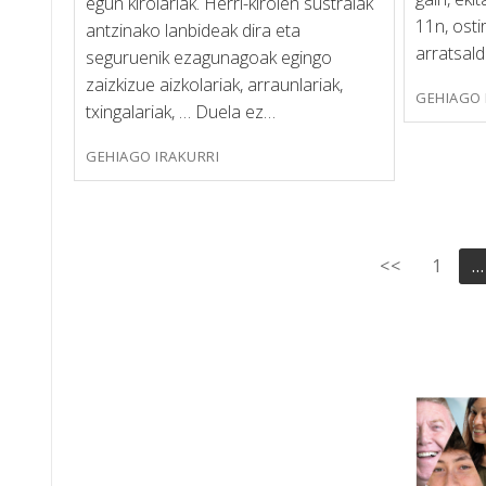
egun kirolariak. Herri-kirolen sustraiak
11n, osti
antzinako lanbideak dira eta
arratsal
seguruenik ezagunagoak egingo
zaizkizue aizkolariak, arraunlariak,
GEHIAGO 
txingalariak, … Duela ez…
GEHIAGO IRAKURRI
Posts
<<
1
…
pagination