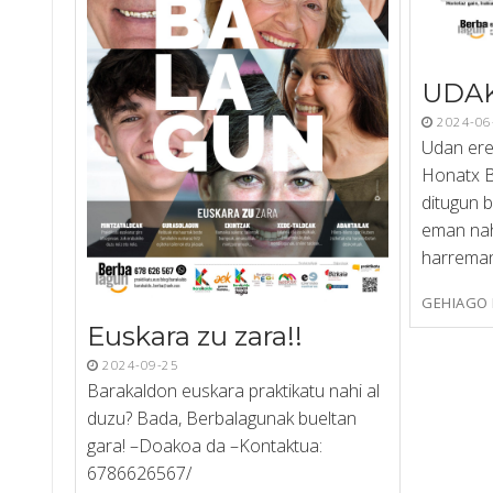
UDA
2024-06
Udan ere
Honatx B
ditugun b
eman nahi
harreman
GEHIAGO 
Euskara zu zara!!
2024-09-25
Barakaldon euskara praktikatu nahi al
duzu? Bada, Berbalagunak bueltan
gara! –Doakoa da –Kontaktua:
6786626567/