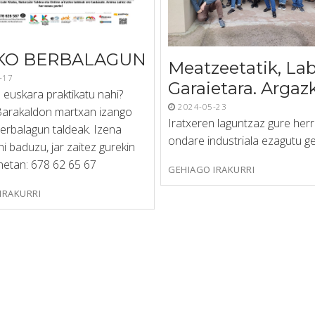
KO BERBALAGUN
Meatzeetatik, La
-17
Garaietara. Argazk
 euskara praktikatu nahi?
2024-05-23
arakaldon martxan izango
Iratxeren laguntzaz gure herr
erbalagun taldeak. Izena
ondare industriala ezagutu g
 baduzu, jar zaitez gurekin
etan: 678 62 65 67
GEHIAGO IRAKURRI
IRAKURRI