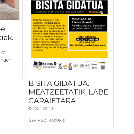
be
iak.
iko
enuen.
BISITA GIDATUA.
MEATZEETATIK, LABE
GARAIETARA
2024-05-13
GEHIAGO IRAKURRI