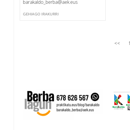
barakaldo_berba@aek.eus
GEHIAGO IRAKURRI
Posts
<<
pagination