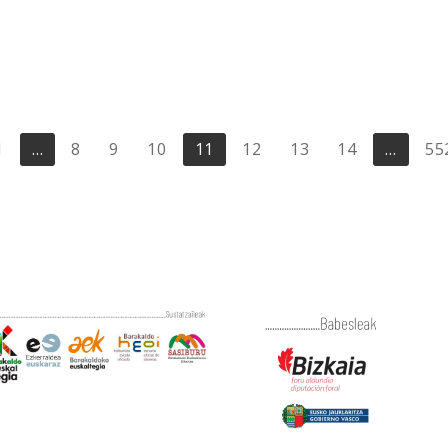
1
…
8
9
10
11
12
13
14
…
55