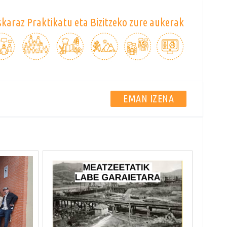
karaz Praktikatu eta Bizitzeko zure aukerak
EMAN IZENA