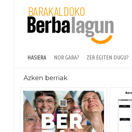
Skip
to
content
HASIERA
NOR GARA?
ZER EGITEN DUGU?
Azken berriak