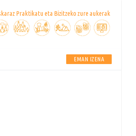
karaz Praktikatu eta Bizitzeko zure aukerak
EMAN IZENA