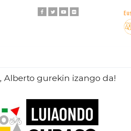
Eus
, Alberto gurekin izango da!