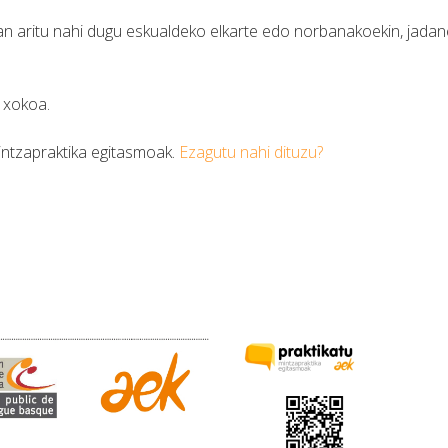
n aritu nahi dugu eskualdeko elkarte edo norbanakoekin, jadan
 xokoa.
intzapraktika egitasmoak.
Ezagutu nahi dituzu?