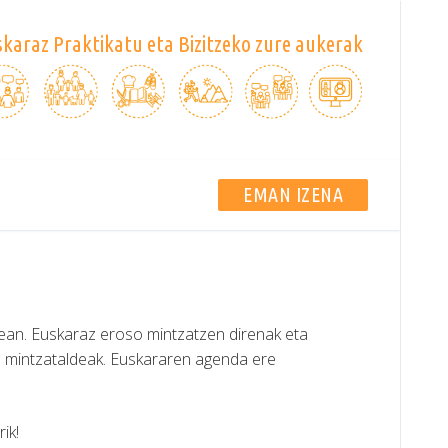
karaz Praktikatu eta Bizitzeko zure aukerak
EMAN IZENA
ean. Euskaraz eroso mintzatzen direnak eta
: mintzataldeak. Euskararen agenda ere
ik!