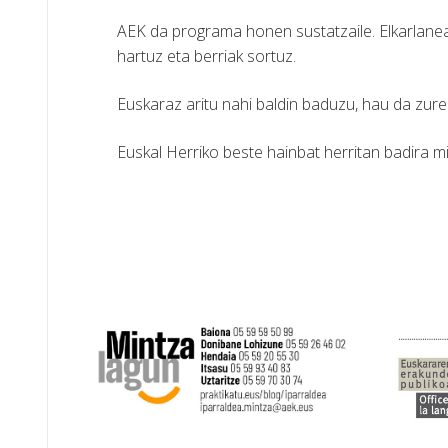
AEK da programa honen sustatzaile. Elkarlanea
hartuz eta berriak sortuz.
Euskaraz aritu nahi baldin baduzu, hau da zure
Euskal Herriko beste hainbat herritan badira m