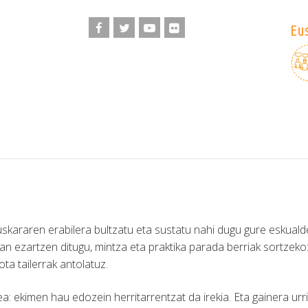
Eus
kararen erabilera bultzatu eta sustatu nahi dugu gure eskuald
n ezartzen ditugu, mintza eta praktika parada berriak sortzeko
a tailerrak antolatuz.
a: ekimen hau edozein herritarrentzat da irekia. Eta gainera urrir