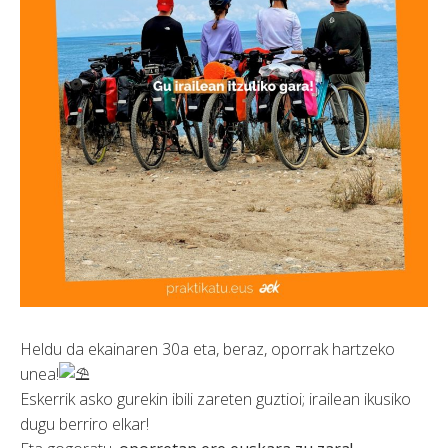
Heldu da ekainaren 30a eta, beraz, oporrak hartzeko
unea!
Eskerrik asko gurekin ibili zareten guztioi; irailean ikusiko
dugu berriro elkar!