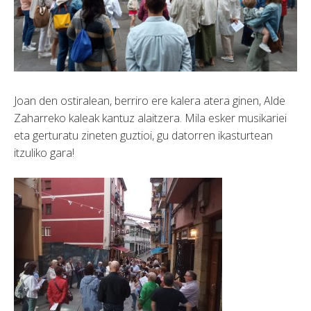
Joan den ostiralean, berriro ere kalera atera ginen, Alde
Zaharreko kaleak kantuz alaitzera. Mila esker musikariei
eta gerturatu zineten guztioi, gu datorren ikasturtean
itzuliko gara!