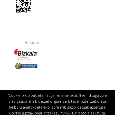
“Cookie propioak eta hirugarrenenak erabiltzen ditugu zure
nabigazioa ahalbidetzeko, gure zerbitzuak aztertzeko eta
helburu analitikoetarako, zure nabigazio-datuak aztertuta.
Cookie guztiak onar ditzakezu "ONARTU" botoia sakatuta.