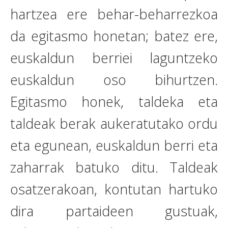
hartzea ere behar-beharrezkoa
da egitasmo honetan; batez ere,
euskaldun berriei laguntzeko
euskaldun oso bihurtzen.
Egitasmo honek, taldeka eta
taldeak berak aukeratutako ordu
eta egunean, euskaldun berri eta
zaharrak batuko ditu. Taldeak
osatzerakoan, kontutan hartuko
dira partaideen gustuak,