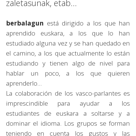
zaletasunak, etab…
berba
lagun
está dirigido a los que han
aprendido euskara, a los que lo han
estudiado alguna vez y se han quedado en
el camino, a los que actualmente lo están
estudiando y tienen algo de nivel para
hablar un poco, a los que quieren
aprenderlo…
La colaboración de los vasco-parlantes es
imprescindible para ayudar a los
estudiantes de euskara a soltarse y a
dominar el idioma. Los grupos se forman
teniendo en cuenta los gustos y las